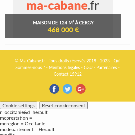
MAISON DE 124 M² À CERGY
468 000 €
© Ma-Cabane.fr - Tous droits réservés 2018 - 2023 -
Qui
Sommes-nous ?
-
Mentions légales
-
CGU
-
Partenaires
-
Contact 15912
Cookie settings
Reset cookieconsent
r=occitanie&d=herault
mcprestation =
mcregion = Occitanie
mcdepartement = Herault
mcville =