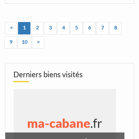
<
1
2
3
4
5
6
7
8
9
10
>
Derniers biens visités