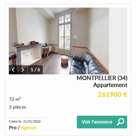
1
/
6
MONTPELLIER (34)
Appartement
261900 €
72 m²
3 pièces
Voir l'annonce
Créée le: 21/01/2026
Pro /
Agence