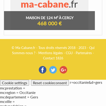
MAISON DE 124 M² À CERGY
468 000 €
© Ma-Cabane.fr - Tous droits réservés 2018 - 2023 -
Qui
Sommes-nous ?
-
Mentions légales
-
CGU
-
Partenaires
-
Contact 1826
r=occitanie&d=gers
Cookie settings
Reset cookieconsent
mcprestation =
mcregion = Occitanie
mcdepartement = Gers
mcville =
mctypedebien =