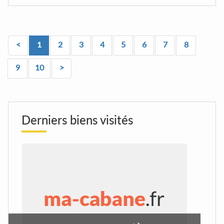
<
1
2
3
4
5
6
7
8
9
10
>
Derniers biens visités