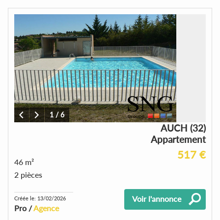
1
/
6
AUCH (32)
Appartement
517 €
46 m²
2 pièces
Voir l'annonce
Créée le: 13/02/2026
Pro /
Agence