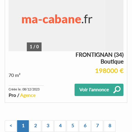
1
/
0
FRONTIGNAN (34)
Boutique
198000 €
70 m²
Voir l'annonce
Créée le: 08/12/2023
Pro /
Agence
<
1
2
3
4
5
6
7
8