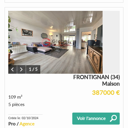
1
/
5
FRONTIGNAN (34)
Maison
387000 €
109 m²
5 pièces
Voir l'annonce
Créée le: 02/10/2024
Pro /
Agence