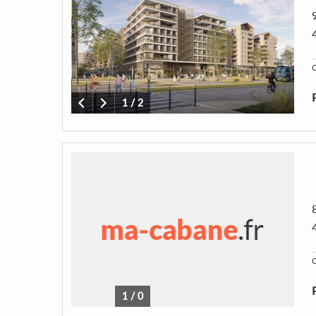
C
1
/
2
C
1
/
0