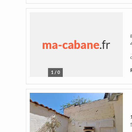
C
1
/
0