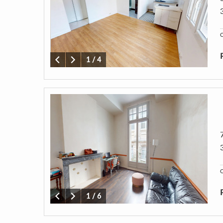
C
1
/
4
C
1
/
6