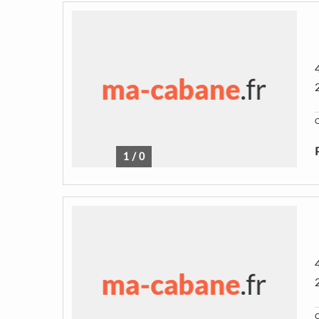
C
1
/
0
C