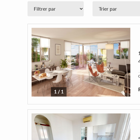
C
1
/
1