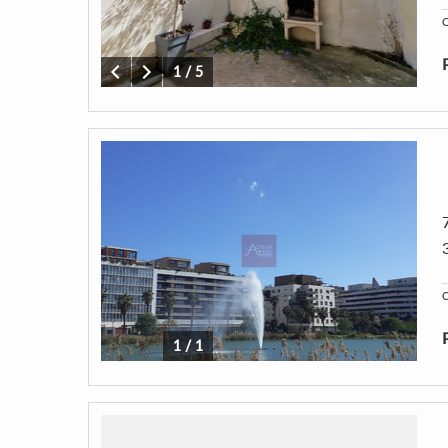
C
1
/
5
C
1
/
1