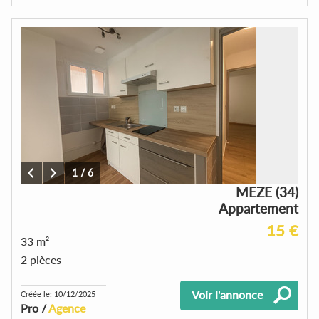
1
/
6
MEZE (34)
Appartement
15 €
33 m²
2 pièces
Voir l'annonce
Créée le: 10/12/2025
Pro /
Agence