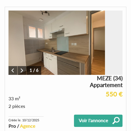
1
/
6
MEZE (34)
Appartement
550 €
33 m²
2 pièces
Voir l'annonce
Créée le: 10/12/2025
Pro /
Agence