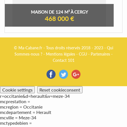
MAISON DE 124 M² À CERGY
468 000 €
© Ma-Cabane.fr - Tous droits réservés 2018 - 2023 -
Qui
Sommes-nous ?
-
Mentions légales
-
CGU
-
Partenaires
-
Contact 101
Cookie settings
Reset cookieconsent
r=occitanie&d=herault&v=meze-34
mcprestation =
mcregion = Occitanie
mcdepartement = Herault
mcville = Meze-34
mctypedebien =