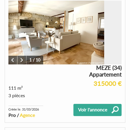
1
/
10
MEZE (34)
Appartement
315000 €
111 m²
3 pièces
Voir l'annonce
Créée le: 31/03/2026
Pro /
Agence