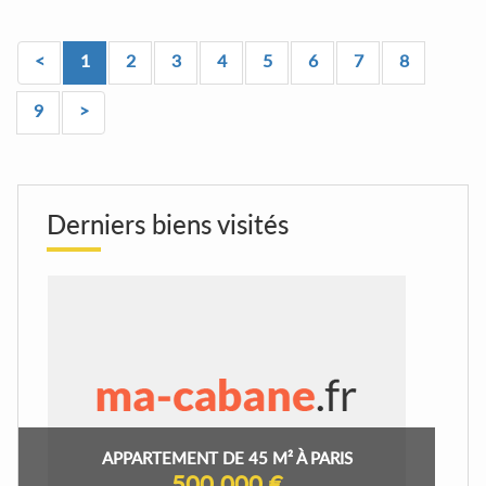
<
1
2
3
4
5
6
7
8
9
>
Derniers biens visités
APPARTEMENT DE 45 M² À PARIS
500 000 €