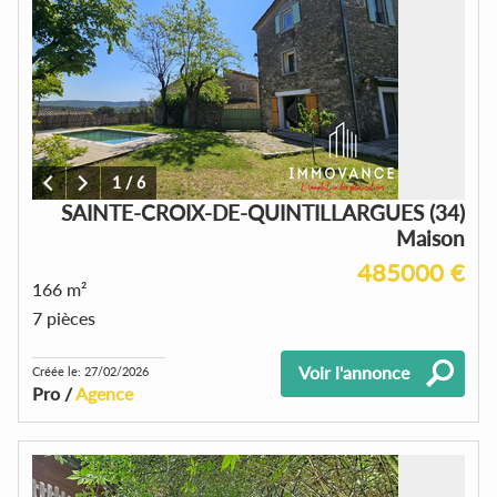
1
/
6
SAINTE-CROIX-DE-QUINTILLARGUES (34)
Maison
485000 €
166 m²
7 pièces
Voir l'annonce
Créée le: 27/02/2026
Pro /
Agence