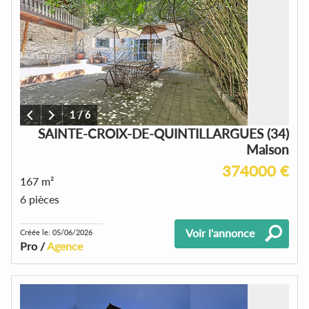
1
/
6
SAINTE-CROIX-DE-QUINTILLARGUES (34)
Maison
374000 €
167 m²
6 pièces
Voir l'annonce
Créée le: 05/06/2026
Pro /
Agence