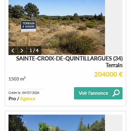
1
/
4
SAINTE-CROIX-DE-QUINTILLARGUES (34)
Terrain
204000 €
1503 m²
Voir l'annonce
Créée le: 04/07/2026
Pro /
Agence