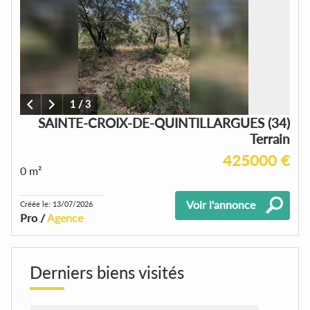
1
/
3
SAINTE-CROIX-DE-QUINTILLARGUES (34)
Terrain
425000 €
0 m²
Voir l'annonce
Créée le: 13/07/2026
Pro /
Agence
Derniers biens visités