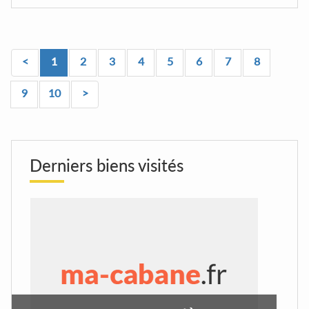
<
1
2
3
4
5
6
7
8
9
10
>
Derniers biens visités