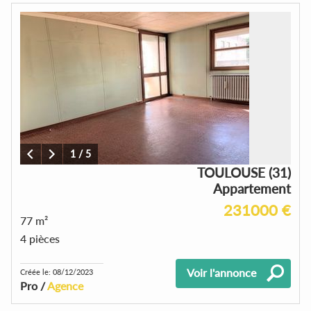
1
/
5
TOULOUSE (31)
Appartement
231000 €
77 m²
4 pièces
Voir l'annonce
Créée le: 08/12/2023
Pro /
Agence