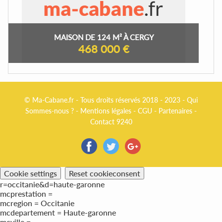
MAISON DE 124 M² À CERGY
468 000 €
© Ma-Cabane.fr - Tous droits réservés 2018 - 2023 -
Qui
Sommes-nous ?
-
Mentions légales
-
CGU
-
Partenaires
-
Contact 9240
Cookie settings
Reset cookieconsent
r=occitanie&d=haute-garonne
mcprestation =
mcregion = Occitanie
mcdepartement = Haute-garonne
mcville =