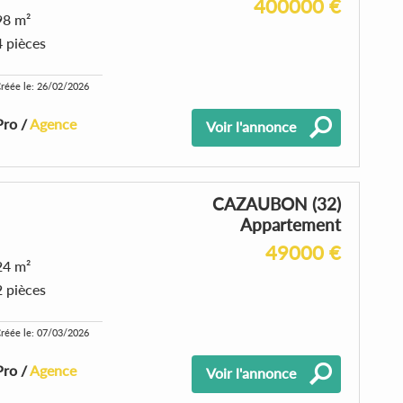
400000 €
98 m²
4 pièces
réée le: 26/02/2026
Pro /
Agence
Voir l'annonce
CAZAUBON (32)
Appartement
49000 €
24 m²
2 pièces
réée le: 07/03/2026
Pro /
Agence
Voir l'annonce