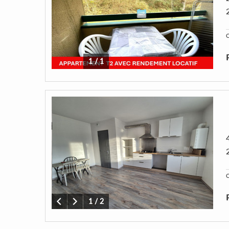
C
1
/
1
C
1
/
2