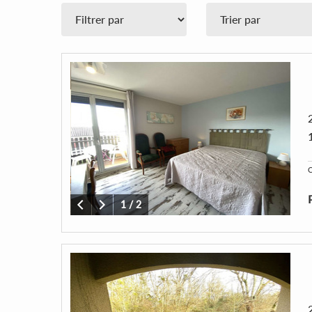
C
1
/
2