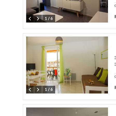
C
1
/
6
C
1
/
6