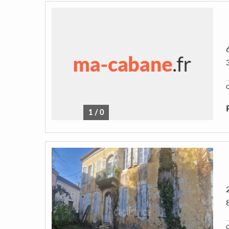
C
1
/
0
C