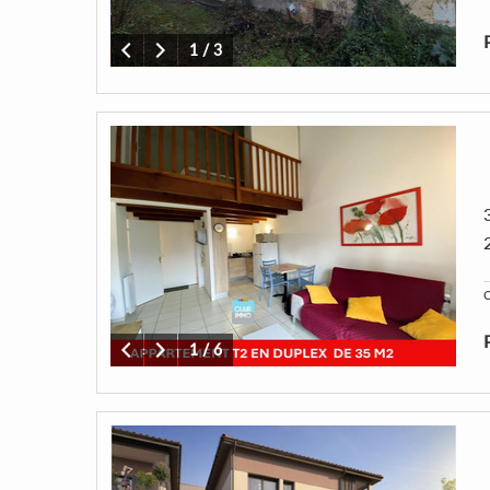
1
/
3
C
1
/
6