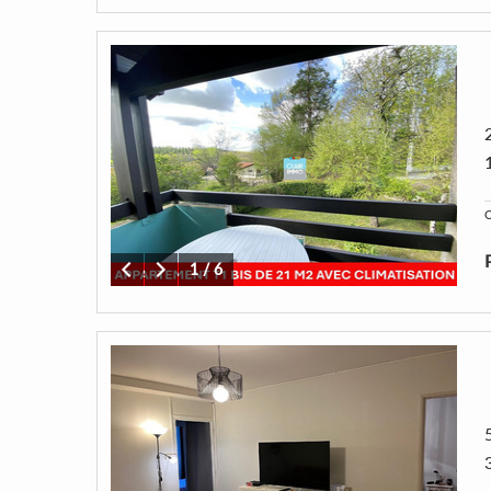
C
1
/
6