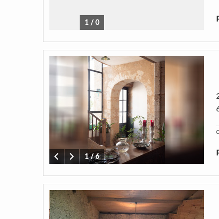
1
/
0
C
1
/
6