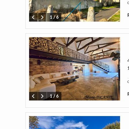
C
1
/
6
C
1
/
6