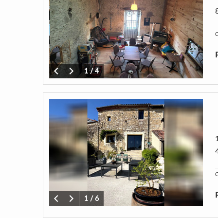
C
1
/
4
C
1
/
6