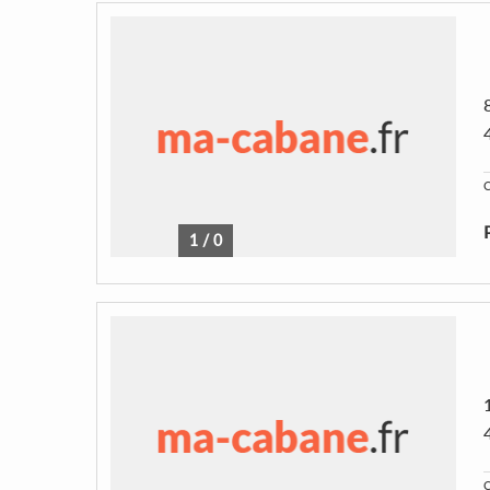
C
1
/
0
C