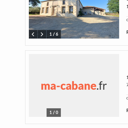
C
1
/
6
C
1
/
0