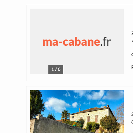
C
1
/
0