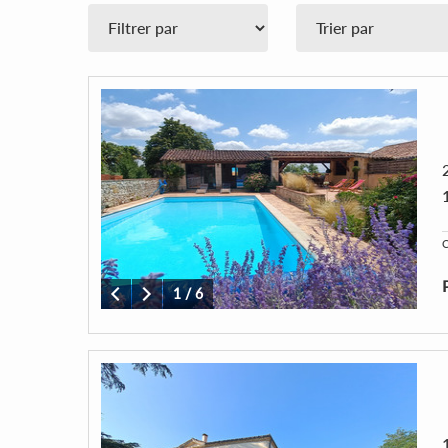
C
1
/
6