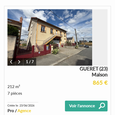
1
/
7
GUERET (23)
Maison
865 €
212 m²
7 pièces
Voir l'annonce
Créée le: 23/06/2026
Pro /
Agence