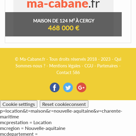
MAISON DE 124 M² À CERGY
468 000 €
© Ma-Cabane.fr - Tous droits réservés 2018 - 2023 -
Qui
Sommes-nous ?
-
Mentions légales
-
CGU
-
Partenaires
-
Contact 586
Cookie settings
Reset cookieconsent
p=location&t=maison&r=nouvelle-aquitaine&v=charente-
maritime
mcprestation = Location
mcregion = Nouvelle-aquitaine
mcdepartement =