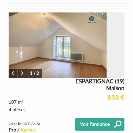
1
/
2
ESPARTIGNAC (19)
Maison
853 €
107 m²
4 pièces
Voir l'annonce
Créée le: 08/12/2023
Pro /
Agence