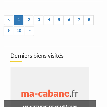
<
1
2
3
4
5
6
7
8
9
10
>
Derniers biens visités
APPARTEMENT DE 45 M² À PARIS