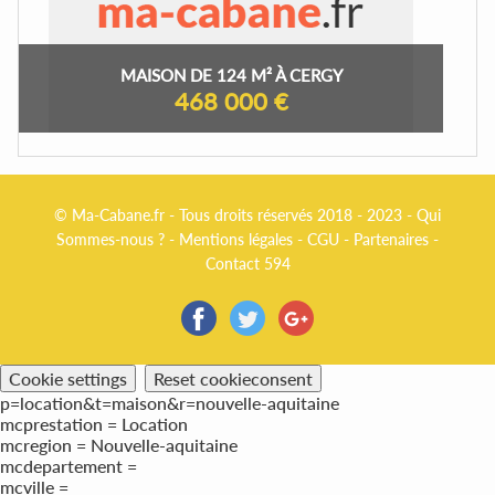
MAISON DE 124 M² À CERGY
468 000 €
© Ma-Cabane.fr - Tous droits réservés 2018 - 2023 -
Qui
Sommes-nous ?
-
Mentions légales
-
CGU
-
Partenaires
-
Contact 594
Cookie settings
Reset cookieconsent
p=location&t=maison&r=nouvelle-aquitaine
mcprestation = Location
mcregion = Nouvelle-aquitaine
mcdepartement =
mcville =