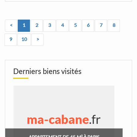
<
1
2
3
4
5
6
7
8
9
10
>
Derniers biens visités
APPARTEMENT DE 45 M² À PARIS