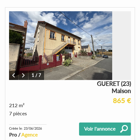
1
/
7
GUERET (23)
Maison
865 €
212 m²
7 pièces
Voir l'annonce
Créée le: 23/06/2026
Pro /
Agence