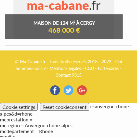
MAISON DE 124 M² À CERGY
468 000 €
© Ma-Cabane.fr - Tous droits réservés 2018 - 2023 -
Qui
Sommes-nous ?
-
Mentions légales
-
CGU
-
Partenaires
-
Contact 9815
r=auvergne-rhone-
Cookie settings
Reset cookieconsent
alpes&d=rhone
mcprestation =
mcregion = Auvergne-rhone-alpes
mcdepartement = Rhone
mcville =