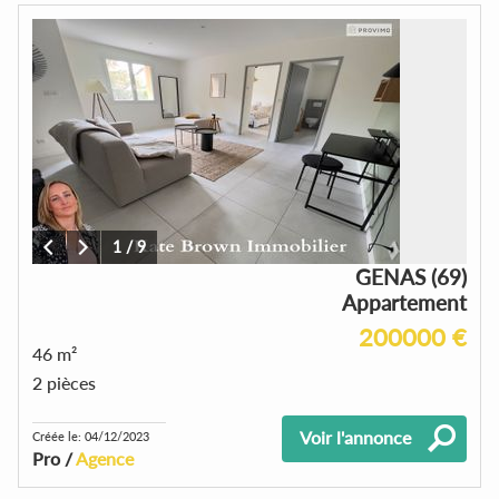
1
/
9
GENAS (69)
Appartement
200000 €
46 m²
2 pièces
Voir l'annonce
Créée le: 04/12/2023
Pro /
Agence