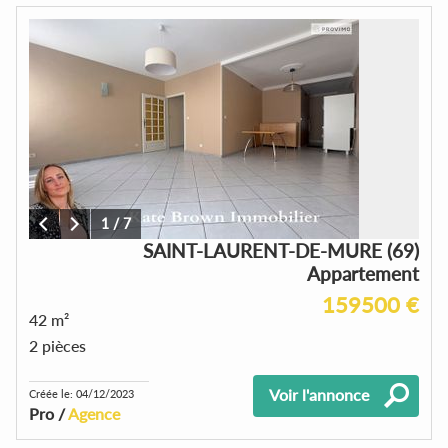
1
/
7
SAINT-LAURENT-DE-MURE (69)
Appartement
159500 €
42 m²
2 pièces
Voir l'annonce
Créée le: 04/12/2023
Pro /
Agence