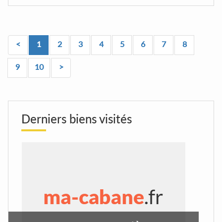
<
1
2
3
4
5
6
7
8
9
10
>
Derniers biens visités