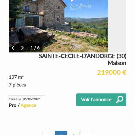
1
/
6
SAINTE-CECILE-D'ANDORGE (30)
Maison
219000 €
137 m²
7 pièces
Voir l'annonce
Créée le: 06/06/2026
Pro /
Agence