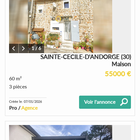
1
/
6
SAINTE-CECILE-D'ANDORGE (30)
Maison
55000 €
60 m²
3 pièces
Voir l'annonce
Créée le: 07/01/2026
Pro /
Agence