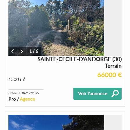
1
/
6
SAINTE-CECILE-D'ANDORGE (30)
Terrain
66000 €
1500 m²
Voir l'annonce
Créée le: 04/12/2025
Pro /
Agence