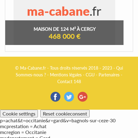
MAISON DE 124 M² À CERGY
468 000 €
© Ma-Cabane.fr - Tous droits réservés 2018 - 2023 -
Qui
Sommes-nous ?
-
Mentions légales
-
CGU
-
Partenaires
-
Contact 148
Cookie settings
Reset cookieconsent
p=achat&t=occitanie&r=gard&v=bagnols-sur-ceze-30
mcprestation = Achat
mcregion = Occitanie
mcdepartement = Gard