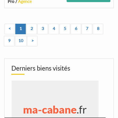
Pro /
Agence
<
1
2
3
4
5
6
7
8
9
10
>
Derniers biens visités