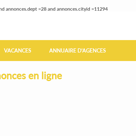
and annonces.dept =28 and annonces.cityid =11294
VACANCES
ANNUAIRE D'AGENCES
onces en ligne