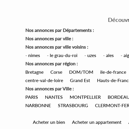
Découvre
Nos annonces par Départements :
Nos annonces par ville :
Nos annonces par ville voisins :
-
nimes
-
le grau-du-roi
-
uzes
-
ales
-
ai
Nos annonces par région :
Bretagne
Corse
DOM/TOM
ile-de-france
centre-val-de-loire
Grand Est
Hauts-de-Franc
Nos annonces par Ville :
PARIS
NANTES
MONTPELLIER
BORDEA
NARBONNE
STRASBOURG
CLERMONT-FE
Acheter un bien
Acheter un appartement