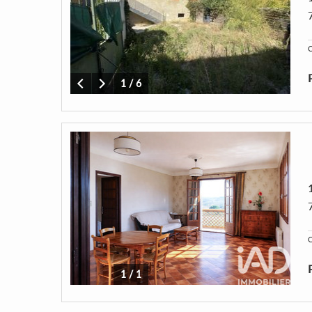
C
1
/
6
C
1
/
1