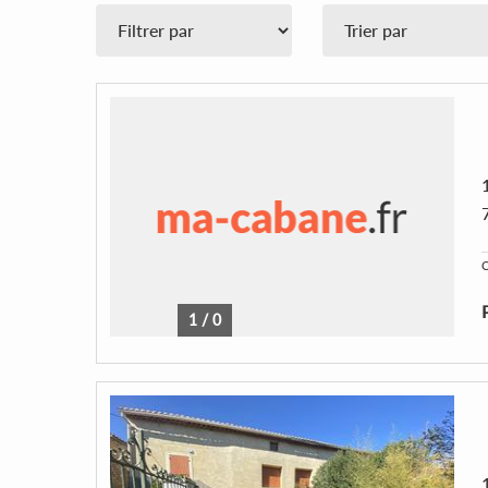
C
1
/
0