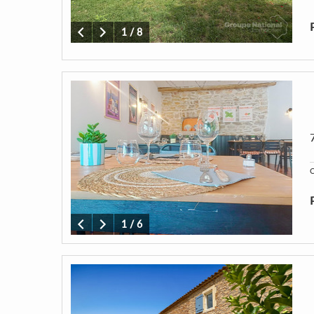
1
/
8
C
1
/
6