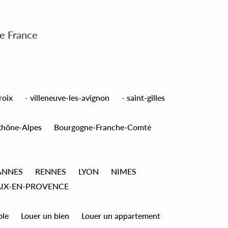
de France
roix
-
villeneuve-les-avignon
-
saint-gilles
Rhône-Alpes
Bourgogne-Franche-Comté
ANNES
RENNES
LYON
NIMES
AIX-EN-PROVENCE
ble
Louer un bien
Louer un appartement