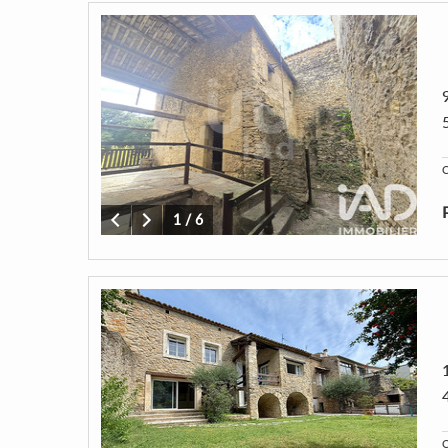
C
1
/
6
C