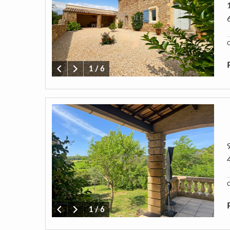
C
1
/
6
C
1
/
6