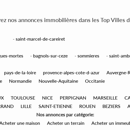
z nos annonces immobilières dans les Top Villes 
-
saint-marcel-de-careiret
gues-mortes
-
bagnols-sur-ceze
-
sommieres
-
saint-amb
pays-de-la-loire
provence-alpes-cote-d-azur
Auvergne-
e
Normandie
Nouvelle-Aquitaine
Occitanie
UX
TOULOUSE
NICE
PERPIGNAN
MARSEILLE
C
RRAND
LILLE
SAINT-ETIENNE
ROUEN
BEZIERS
Nos annonces par catégorie:
Acheter une maison
Acheter un terrain
Acheter un immeu