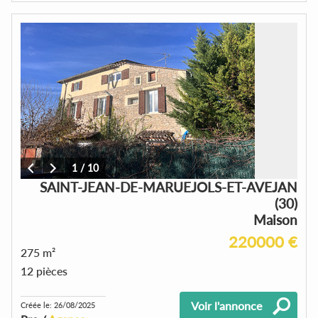
1
/
10
SAINT-JEAN-DE-MARUEJOLS-ET-AVEJAN
(30)
Maison
220000 €
275 m²
12 pièces
Voir l'annonce
Créée le: 26/08/2025