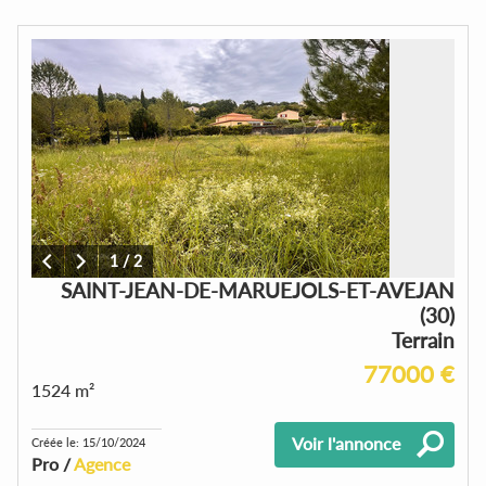
1
/
2
SAINT-JEAN-DE-MARUEJOLS-ET-AVEJAN
(30)
Terrain
77000 €
1524 m²
Voir l'annonce
Créée le: 15/10/2024
Pro /
Agence