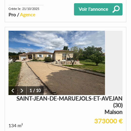
Voir l'annonce
Créée le: 21/10/2025
Pro /
Agence
1
/
10
SAINT-JEAN-DE-MARUEJOLS-ET-AVEJAN
(30)
Maison
373000 €
134 m²