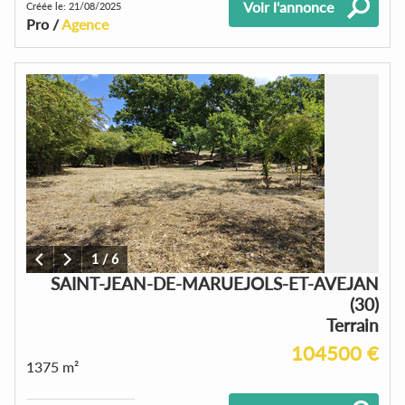
Voir l'annonce
Créée le: 21/08/2025
Pro /
Agence
1
/
6
SAINT-JEAN-DE-MARUEJOLS-ET-AVEJAN
(30)
Terrain
104500 €
1375 m²