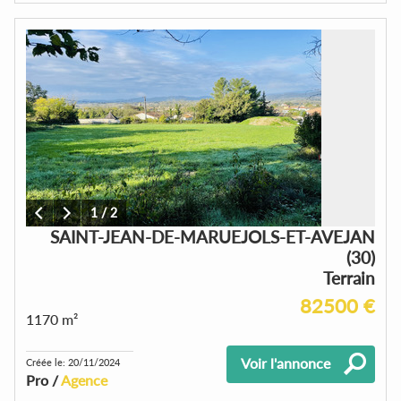
1
/
2
SAINT-JEAN-DE-MARUEJOLS-ET-AVEJAN
(30)
Terrain
82500 €
1170 m²
Voir l'annonce
Créée le: 20/11/2024
Pro /
Agence