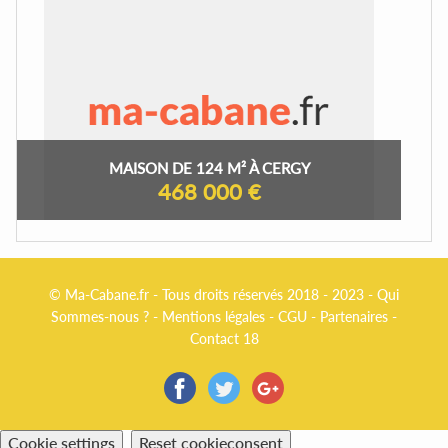
MAISON DE 124 M² À CERGY
468 000 €
© Ma-Cabane.fr - Tous droits réservés 2018 - 2023 -
Qui
Sommes-nous ?
-
Mentions légales
-
CGU
-
Partenaires
-
Contact 18
Cookie settings
Reset cookieconsent