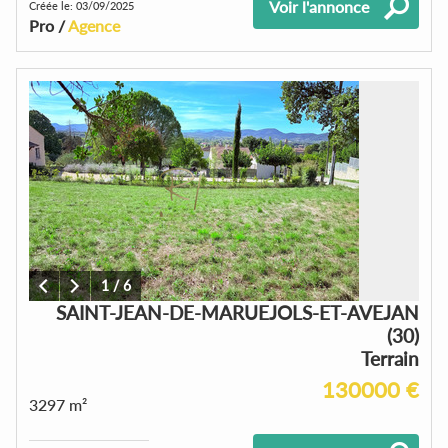
Voir l'annonce
Créée le: 03/09/2025
Pro /
Agence
1
/
6
SAINT-JEAN-DE-MARUEJOLS-ET-AVEJAN
(30)
Terrain
130000 €
3297 m²