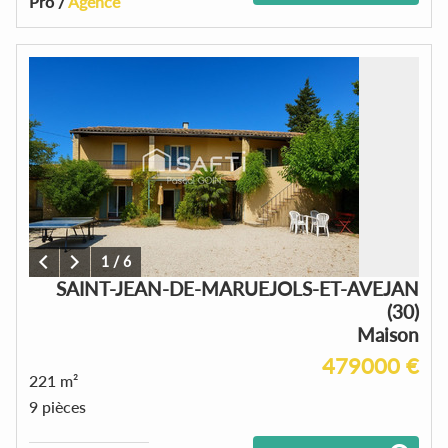
Pro /
Agence
1
/
6
SAINT-JEAN-DE-MARUEJOLS-ET-AVEJAN
(30)
Maison
479000 €
221 m²
9 pièces