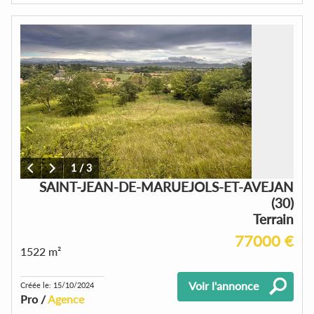
1
/
3
SAINT-JEAN-DE-MARUEJOLS-ET-AVEJAN
(30)
Terrain
77000 €
1522 m²
Voir l'annonce
Créée le: 15/10/2024
Pro /
Agence