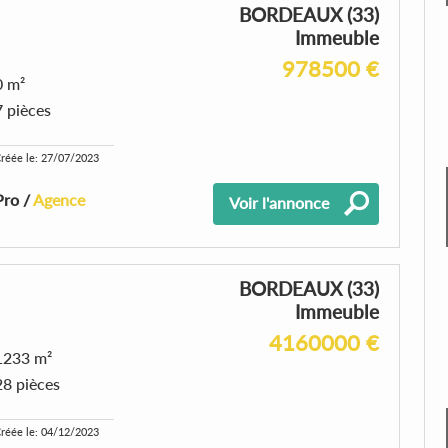
BORDEAUX (33)
Immeuble
978500 €
0 m²
7 pièces
réée le: 27/07/2023
Pro /
Agence
Voir l'annonce
BORDEAUX (33)
Immeuble
4160000 €
1233 m²
28 pièces
réée le: 04/12/2023