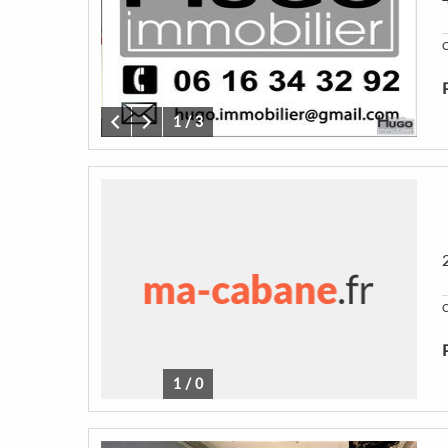
C
1
/
3
C
1
/
0