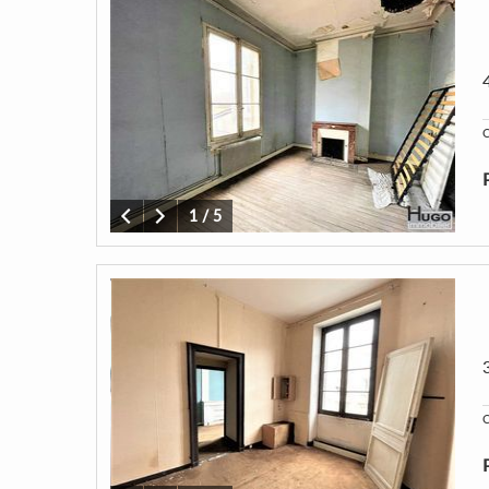
C
1
/
5
C