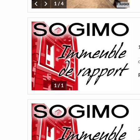
1
/
4
C
1
/
1