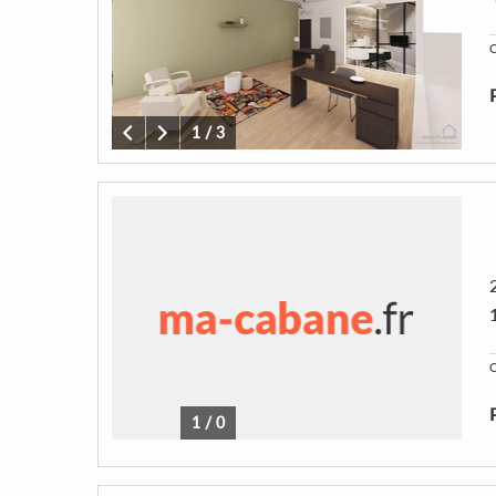
C
1
/
3
C
1
/
0