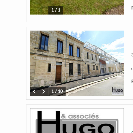
1
/
1
C
1
/
10