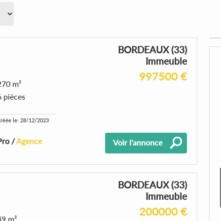
BORDEAUX (33)
Immeuble
997500 €
270 m²
6 pièces
réée le: 28/12/2023
Pro /
Agence
Voir l'annonce
BORDEAUX (33)
Immeuble
200000 €
49 m²