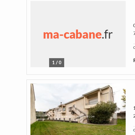
C
1
/
0
C