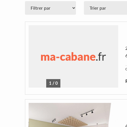
C
1
/
0