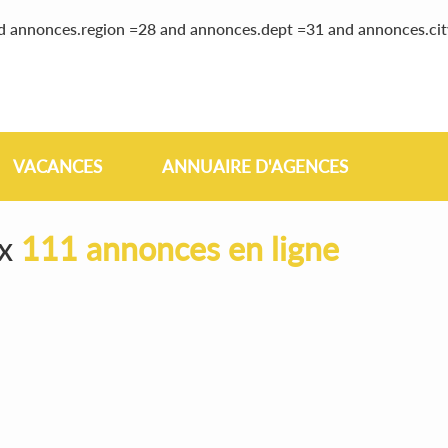
nd annonces.region =28 and annonces.dept =31 and annonces.ci
VACANCES
ANNUAIRE D'AGENCES
ux
111 annonces en ligne