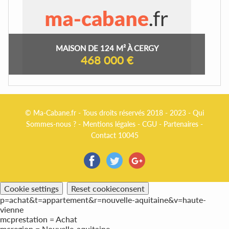
MAISON DE 124 M² À CERGY
468 000 €
© Ma-Cabane.fr - Tous droits réservés 2018 - 2023 -
Qui
Sommes-nous ?
-
Mentions légales
-
CGU
-
Partenaires
-
Contact 10045
Cookie settings
Reset cookieconsent
p=achat&t=appartement&r=nouvelle-aquitaine&v=haute-
vienne
mcprestation = Achat
mcregion = Nouvelle-aquitaine