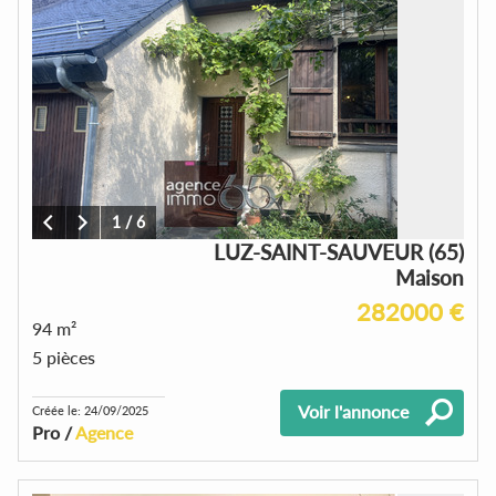
1
/
6
LUZ-SAINT-SAUVEUR (65)
Maison
282000 €
94 m²
5 pièces
Voir l'annonce
Créée le: 24/09/2025
Pro /
Agence