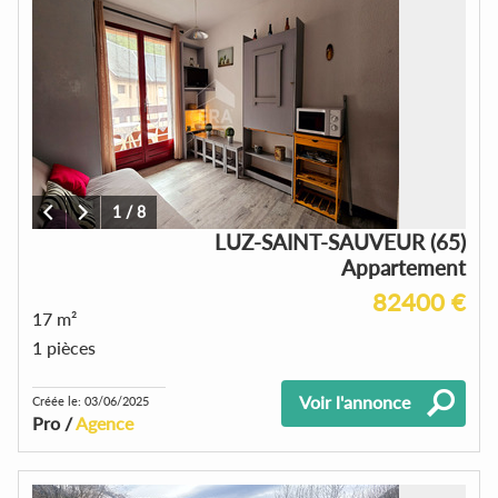
1
/
8
LUZ-SAINT-SAUVEUR (65)
Appartement
82400 €
17 m²
1 pièces
Voir l'annonce
Créée le: 03/06/2025
Pro /
Agence