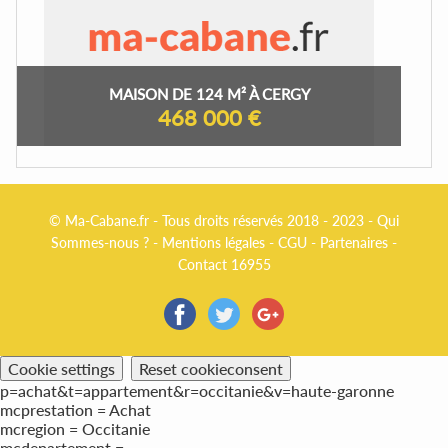
MAISON DE 124 M² À CERGY
468 000 €
© Ma-Cabane.fr - Tous droits réservés 2018 - 2023 -
Qui
Sommes-nous ?
-
Mentions légales
-
CGU
-
Partenaires
-
Contact 16955
Cookie settings
Reset cookieconsent
p=achat&t=appartement&r=occitanie&v=haute-garonne
mcprestation = Achat
mcregion = Occitanie
mcdepartement =