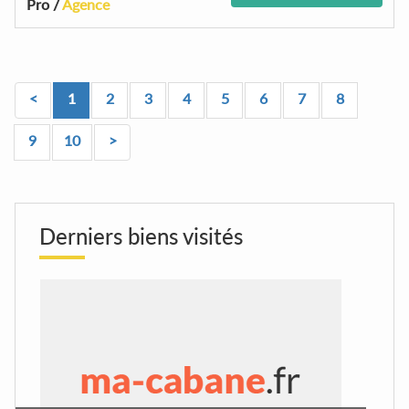
Pro /
Agence
<
1
2
3
4
5
6
7
8
9
10
>
Derniers biens visités