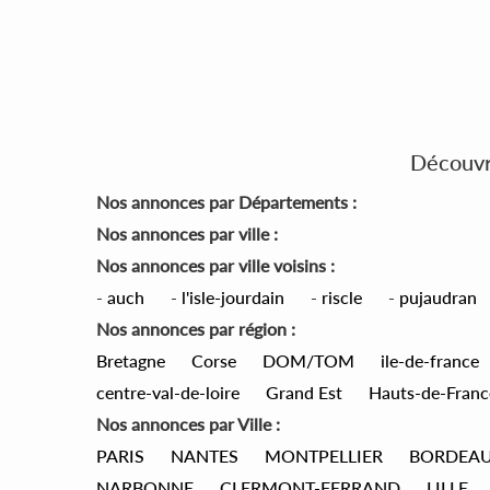
Découvre
Nos annonces par Départements :
Nos annonces par ville :
Nos annonces par ville voisins :
-
auch
-
l'isle-jourdain
-
riscle
-
pujaudran
Nos annonces par région :
Bretagne
Corse
DOM/TOM
ile-de-france
centre-val-de-loire
Grand Est
Hauts-de-Franc
Nos annonces par Ville :
PARIS
NANTES
MONTPELLIER
BORDEA
NARBONNE
CLERMONT-FERRAND
LILLE