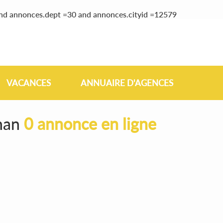
and annonces.dept =30 and annonces.cityid =12579
VACANCES
ANNUAIRE D'AGENCES
gnan
0 annonce en ligne