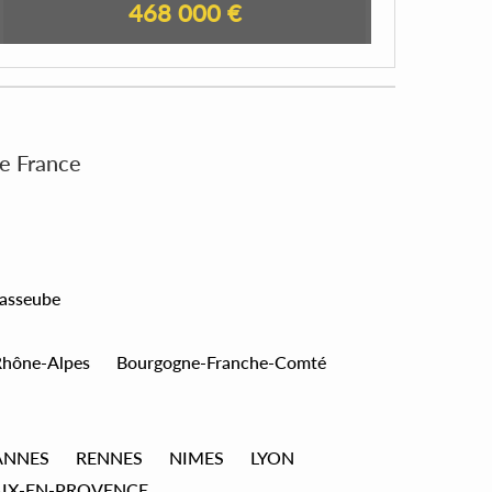
468 000 €
de France
asseube
Rhône-Alpes
Bourgogne-Franche-Comté
ANNES
RENNES
NIMES
LYON
AIX-EN-PROVENCE