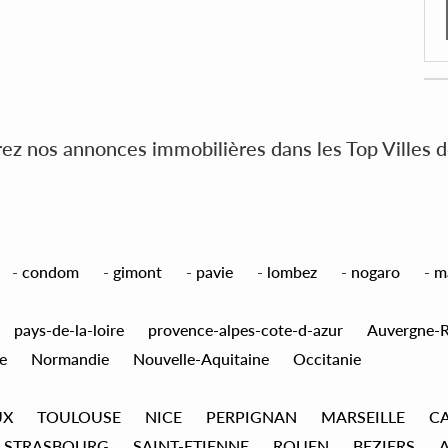
z nos annonces immobilières dans les Top Villes 
-
condom
-
gimont
-
pavie
-
lombez
-
nogaro
-
m
pays-de-la-loire
provence-alpes-cote-d-azur
Auvergne-
e
Normandie
Nouvelle-Aquitaine
Occitanie
UX
TOULOUSE
NICE
PERPIGNAN
MARSEILLE
C
STRASBOURG
SAINT-ETIENNE
ROUEN
BEZIERS