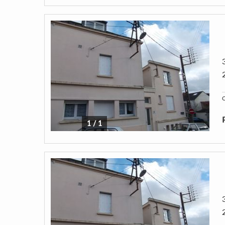
C
1
/
1