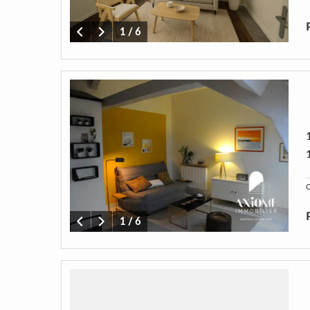
1
/
6
C
1
/
6