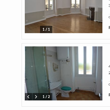
C
1
/
1
C
1
/
2