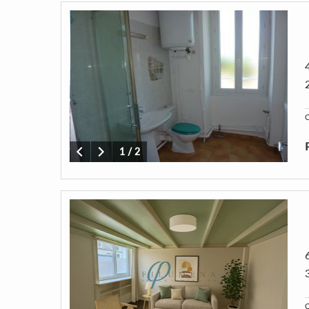
C
1
/
2
C