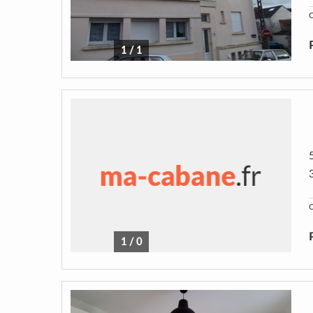
C
1
/
1
C
1
/
0