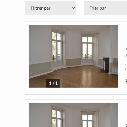
C
1
/
1