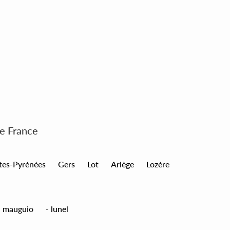
de France
tes-Pyrénées
Gers
Lot
Ariège
Lozère
-
mauguio
-
lunel