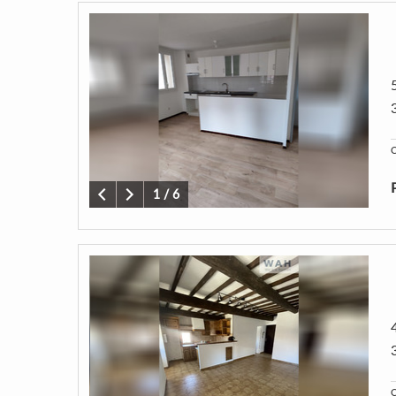
C
1
/
6
C