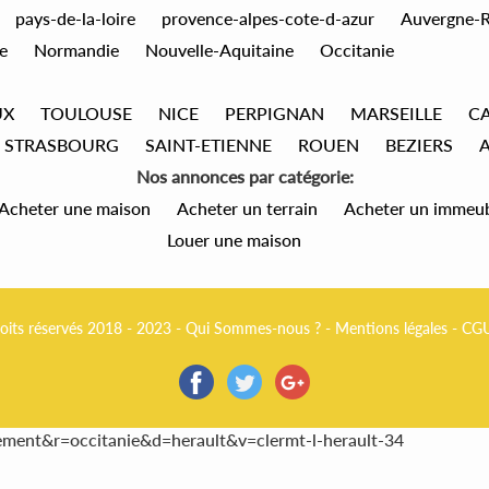
pays-de-la-loire
provence-alpes-cote-d-azur
Auvergne-
e
Normandie
Nouvelle-Aquitaine
Occitanie
UX
TOULOUSE
NICE
PERPIGNAN
MARSEILLE
C
STRASBOURG
SAINT-ETIENNE
ROUEN
BEZIERS
Nos annonces par catégorie:
Acheter une maison
Acheter un terrain
Acheter un immeu
Louer une maison
oits réservés 2018 - 2023 -
Qui Sommes-nous ?
-
Mentions légales
-
CG
ement&r=occitanie&d=herault&v=clermt-l-herault-34