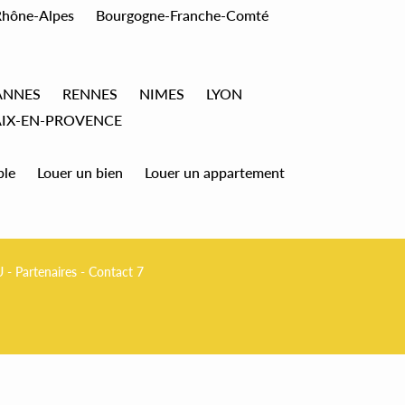
Rhône-Alpes
Bourgogne-Franche-Comté
ANNES
RENNES
NIMES
LYON
AIX-EN-PROVENCE
ble
Louer un bien
Louer un appartement
U
-
Partenaires
-
Contact 7