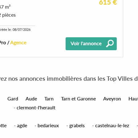
615 €
47 m²
2 pièces
réée le: 08/07/2026
Pro /
Agence
Voir l'annonce
z nos annonces immobilières dans les Top Villes 
Gard
Aude
Tarn
Tarn et Garonne
Aveyron
Hau
-
clermont-l'herault
tte
-
agde
-
bedarieux
-
grabels
-
castelnau-le-lez