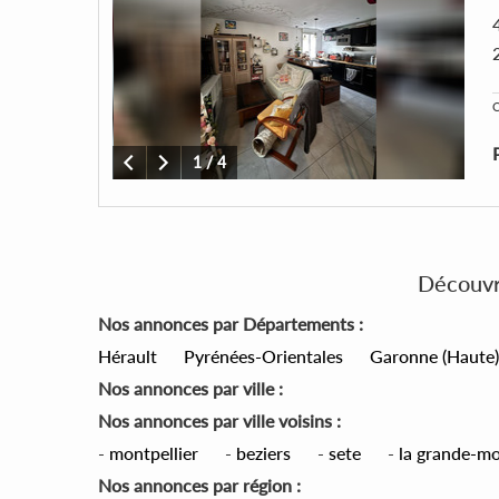
C
1
/
4
Découvre
Nos annonces par Départements :
Hérault
Pyrénées-Orientales
Garonne (Haute)
Nos annonces par ville :
Nos annonces par ville voisins :
-
montpellier
-
beziers
-
sete
-
la grande-mo
Nos annonces par région :