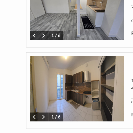
C
1
/
6
C
1
/
6