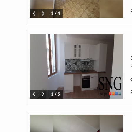
1
/
4
C
1
/
5