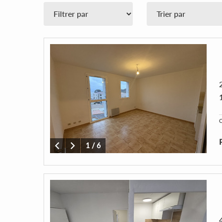
C
1
/
6