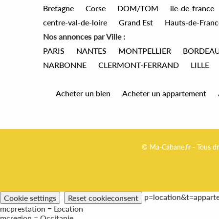
Bretagne
Corse
DOM/TOM
ile-de-france
centre-val-de-loire
Grand Est
Hauts-de-Franc
Nos annonces par Ville :
PARIS
NANTES
MONTPELLIER
BORDEA
NARBONNE
CLERMONT-FERRAND
LILLE
Acheter un bien
Acheter un appartement
© Ma-Cabane.fr - Tous dr
p=location&t=appart
Cookie settings
Reset cookieconsent
mcprestation = Location
mcregion = Occitanie