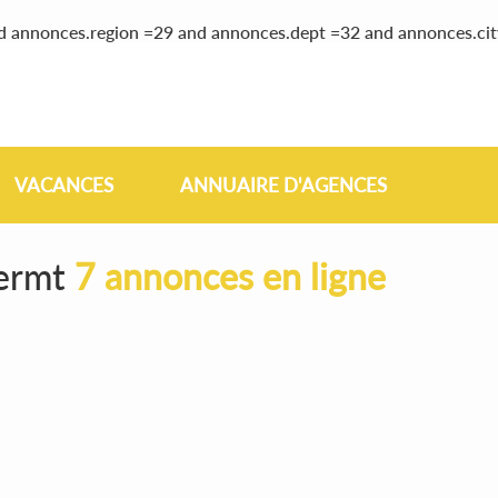
nd annonces.region =29 and annonces.dept =32 and annonces.ci
VACANCES
ANNUAIRE D'AGENCES
lermt
7 annonces en ligne