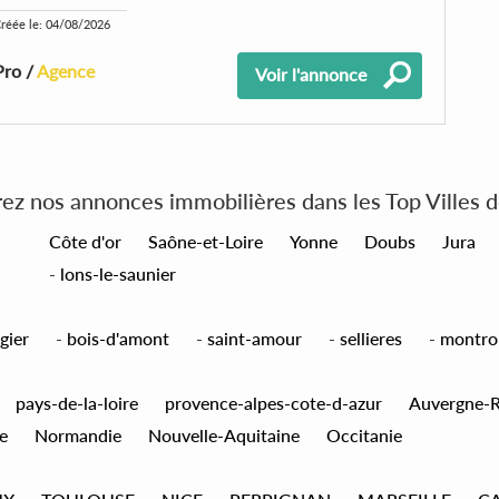
réée le: 04/08/2026
Pro /
Agence
Voir l'annonce
z nos annonces immobilières dans les Top Villes 
Côte d'or
Saône-et-Loire
Yonne
Doubs
Jura
-
lons-le-saunier
gier
-
bois-d'amont
-
saint-amour
-
sellieres
-
montro
pays-de-la-loire
provence-alpes-cote-d-azur
Auvergne-
e
Normandie
Nouvelle-Aquitaine
Occitanie