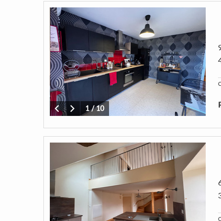
C
1
/
10
C