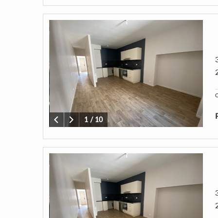
C
1
/
10