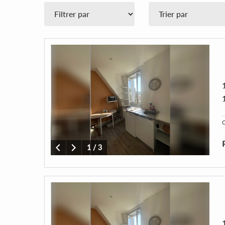
C
1
/
3