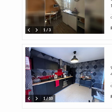
C
1
/
3
C
1
/
10