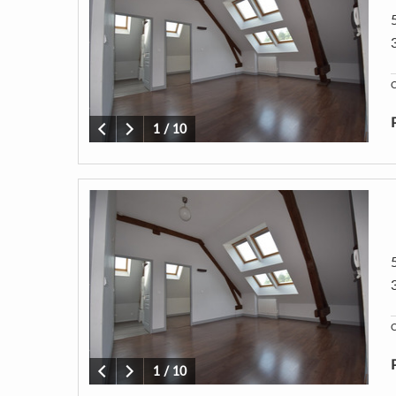
C
1
/
10
C
1
/
10