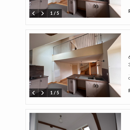
1
/
5
C
1
/
5