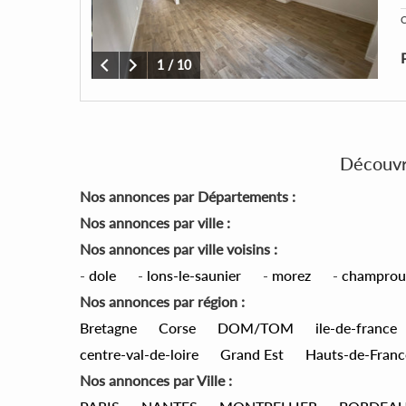
C
1
/
10
Découvre
Nos annonces par Départements :
Nos annonces par ville :
Nos annonces par ville voisins :
-
dole
-
lons-le-saunier
-
morez
-
champrou
Nos annonces par région :
Bretagne
Corse
DOM/TOM
ile-de-france
centre-val-de-loire
Grand Est
Hauts-de-Franc
Nos annonces par Ville :