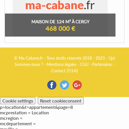
MAISON DE 124 M² À CERGY
468 000 €
© Ma-Cabane.fr - Tous droits réservés 2018 - 2023 -
Qui
Sommes-nous ?
-
Mentions légales
-
CGU
-
Partenaires
-
Contact 25142
Cookie settings
Reset cookieconsent
p=location&t=appartement&page=8
mcprestation = Location
mcregion =
mcdepartement =
mcville =