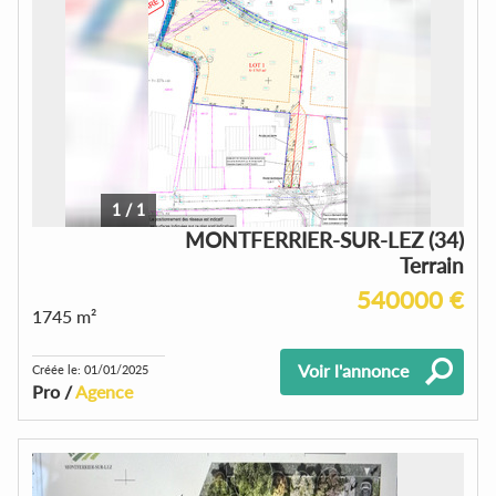
1
/
1
MONTFERRIER-SUR-LEZ (34)
Terrain
540000 €
1745 m²
Voir l'annonce
Créée le: 01/01/2025
Pro /
Agence