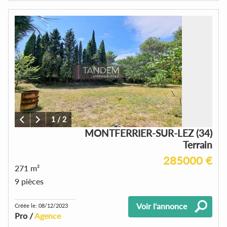
1
/
2
MONTFERRIER-SUR-LEZ (34)
Terrain
285000 €
271 m²
9 pièces
Voir l'annonce
Créée le: 08/12/2023
Pro /
Agence