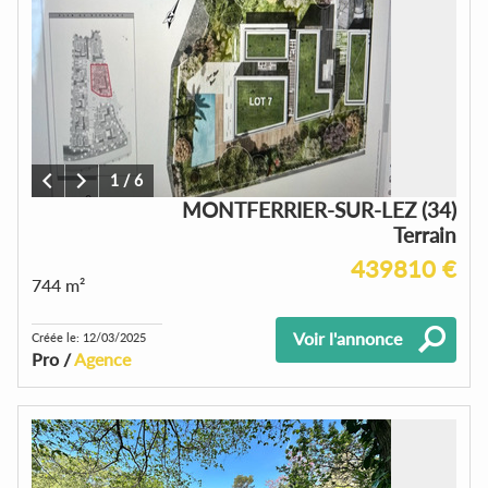
1
/
6
MONTFERRIER-SUR-LEZ (34)
Terrain
439810 €
744 m²
Voir l'annonce
Créée le: 12/03/2025
Pro /
Agence