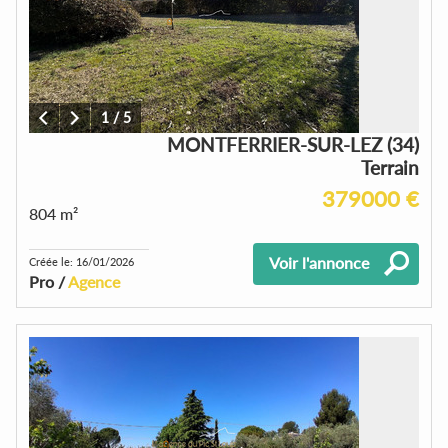
1
/
5
MONTFERRIER-SUR-LEZ (34)
Terrain
379000 €
804 m²
Voir l'annonce
Créée le: 16/01/2026
Pro /
Agence