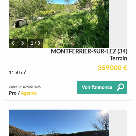
1
/
3
MONTFERRIER-SUR-LEZ (34)
Terrain
359000 €
1150 m²
Voir l'annonce
Créée le: 02/05/2025
Pro /
Agence