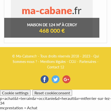
MAISON DE 124 M² À CERGY
468 000 €
© Ma-Cabane.fr - Tous droits réservés 2018 - 2023 -
Qui
Sommes-nous ?
-
Mentions légales
-
CGU
-
Partenaires
-
Contact 12
Cookie settings
Reset cookieconsent
p=achat&t=terrain&r=occitanie&d=herault&v=mtferrier-sur-lez-
34
mcprestation = Achat