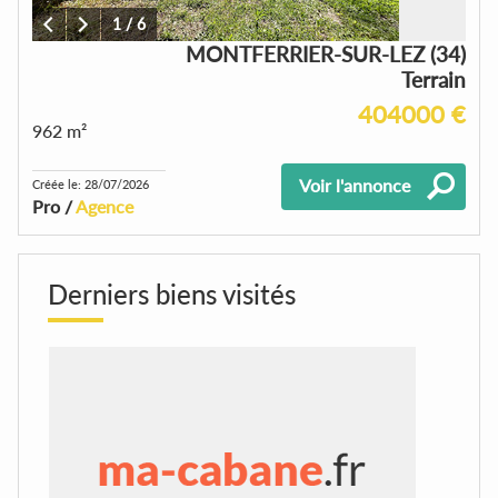
1
/
6
MONTFERRIER-SUR-LEZ (34)
Terrain
404000 €
962 m²
Voir l'annonce
Créée le: 28/07/2026
Pro /
Agence
Derniers biens visités