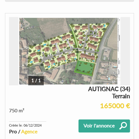
1
/
1
AUTIGNAC (34)
Terrain
165000 €
750 m²
Voir l'annonce
Créée le: 06/12/2024
Pro /
Agence