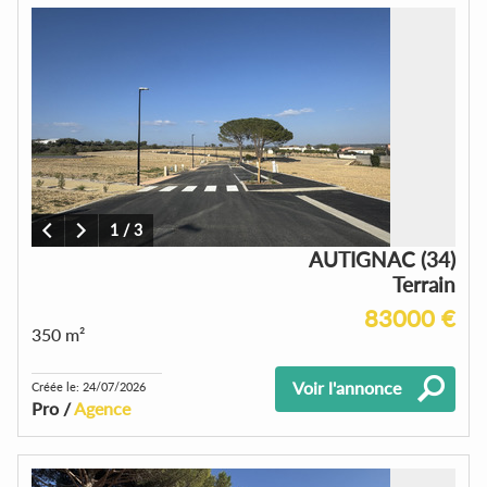
1
/
3
AUTIGNAC (34)
Terrain
83000 €
350 m²
Voir l'annonce
Créée le: 24/07/2026
Pro /
Agence