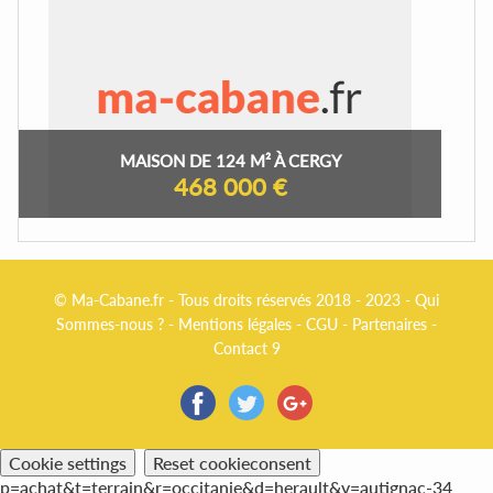
MAISON DE 124 M² À CERGY
468 000 €
© Ma-Cabane.fr - Tous droits réservés 2018 - 2023 -
Qui
Sommes-nous ?
-
Mentions légales
-
CGU
-
Partenaires
-
Contact 9
Cookie settings
Reset cookieconsent
p=achat&t=terrain&r=occitanie&d=herault&v=autignac-34