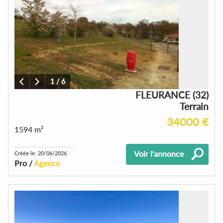
1
/
6
FLEURANCE (32)
Terrain
34000 €
1594 m²
Voir l'annonce
Créée le: 20/06/2026
Pro /
Agence