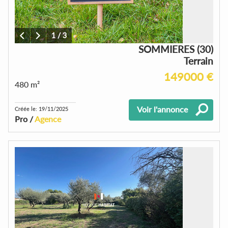
1
/
3
SOMMIERES (30)
Terrain
149000 €
480 m²
Voir l'annonce
Créée le: 19/11/2025
Pro /
Agence