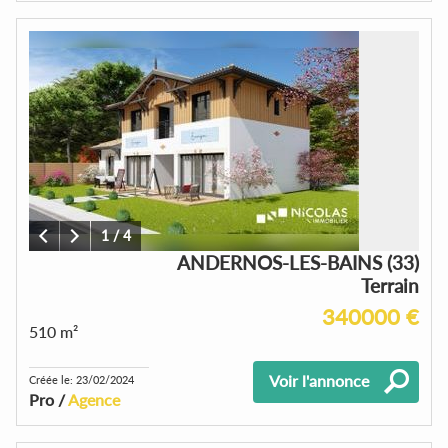
1
/
4
ANDERNOS-LES-BAINS (33)
Terrain
340000 €
510 m²
Voir l'annonce
Créée le: 23/02/2024
Pro /
Agence