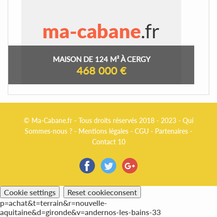
MAISON DE 124 M² À CERGY
468 000 €
© Ma-Cabane.fr - Tous droits réservés 2018 - 2023 -
Qui
Sommes-nous ?
-
Mentions légales
-
CGU
-
Partenaires
-
Contact 10
Cookie settings
Reset cookieconsent
p=achat&t=terrain&r=nouvelle-
aquitaine&d=gironde&v=andernos-les-bains-33