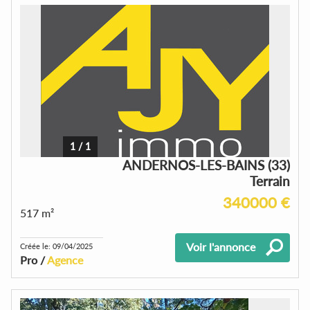
1
/
1
ANDERNOS-LES-BAINS (33)
Terrain
340000 €
517 m²
Voir l'annonce
Créée le: 09/04/2025
Pro /
Agence