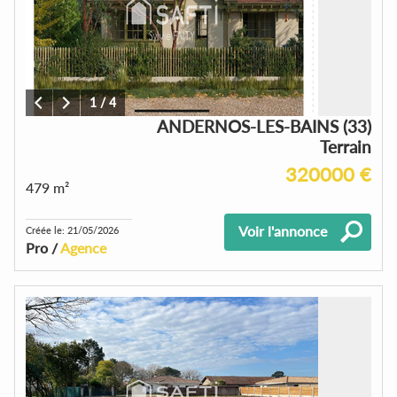
1
/
4
ANDERNOS-LES-BAINS (33)
Terrain
320000 €
479 m²
Voir l'annonce
Créée le: 21/05/2026
Pro /
Agence