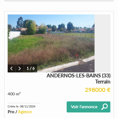
1
/
6
ANDERNOS-LES-BAINS (33)
Terrain
298000 €
400 m²
Voir l'annonce
Créée le: 08/11/2024
Pro /
Agence