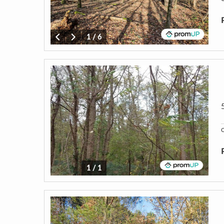
1
/
6
C
1
/
1