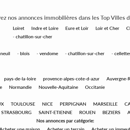
z nos annonces immobilières dans les Top Villes 
Loiret
Indre et Loire
Eure et Loir
Loir et Cher
C
-
chatillon-sur-cher
ineuil
-
blois
-
vendome
-
chatillon-sur-cher
-
cellette
pays-de-la-loire
provence-alpes-cote-d-azur
Auvergne-
e
Normandie
Nouvelle-Aquitaine
Occitanie
UX
TOULOUSE
NICE
PERPIGNAN
MARSEILLE
C
STRASBOURG
SAINT-ETIENNE
ROUEN
BEZIERS
Nos annonces par catégorie:
Acheter une maison
Acheter un terrain
Acheter un immeu