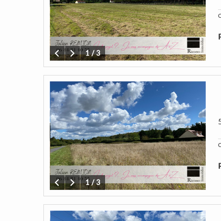
C
1
/
3
C
1
/
3