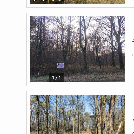
C
1
/
1
C