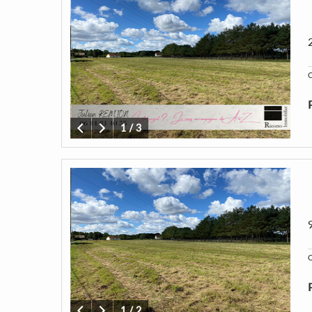
C
1
/
3
C
1
/
2