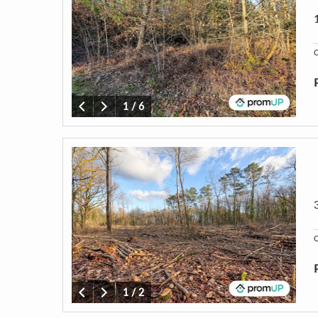
C
1
/
6
C
1
/
2