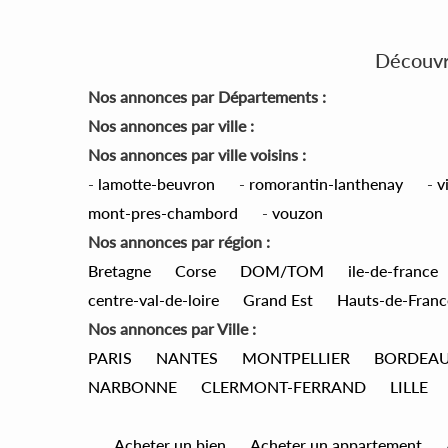
Découvre
Nos annonces par Départements :
Nos annonces par ville :
Nos annonces par ville voisins :
-
lamotte-beuvron
-
romorantin-lanthenay
-
v
mont-pres-chambord
-
vouzon
Nos annonces par région :
Bretagne
Corse
DOM/TOM
ile-de-france
centre-val-de-loire
Grand Est
Hauts-de-Franc
Nos annonces par Ville :
PARIS
NANTES
MONTPELLIER
BORDEA
NARBONNE
CLERMONT-FERRAND
LILLE
Acheter un bien
Acheter un appartement