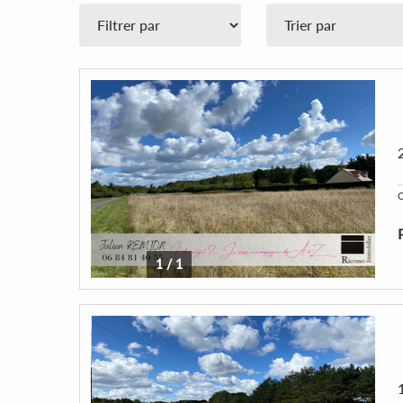
C
1
/
1