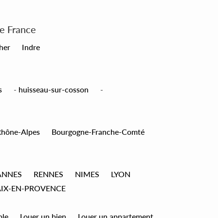
de France
her
Indre
s
-
huisseau-sur-cosson
-
Rhône-Alpes
Bourgogne-Franche-Comté
ANNES
RENNES
NIMES
LYON
AIX-EN-PROVENCE
ble
Louer un bien
Louer un appartement