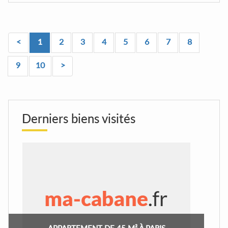
<
1
2
3
4
5
6
7
8
9
10
>
Derniers biens visités
APPARTEMENT DE 45 M² À PARIS