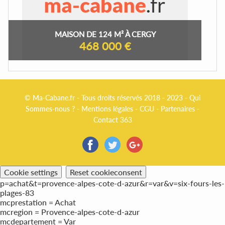
MAISON DE 124 M² À CERGY
468 000 €
© Ma-Cabane.fr - Tous droits réservés 2018 - 2023 -
Qui
Sommes-nous ?
-
Mentions légales
-
CGU
-
Partenaires
-
Contact 363
Cookie settings
Reset cookieconsent
p=achat&t=provence-alpes-cote-d-azur&r=var&v=six-fours-les-
plages-83
mcprestation = Achat
mcregion = Provence-alpes-cote-d-azur
mcdepartement = Var