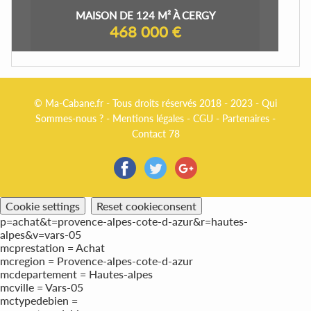
MAISON DE 124 M² À CERGY
468 000 €
© Ma-Cabane.fr - Tous droits réservés 2018 - 2023 -
Qui
Sommes-nous ?
-
Mentions légales
-
CGU
-
Partenaires
-
Contact 78
Cookie settings
Reset cookieconsent
p=achat&t=provence-alpes-cote-d-azur&r=hautes-
alpes&v=vars-05
mcprestation = Achat
mcregion = Provence-alpes-cote-d-azur
mcdepartement = Hautes-alpes
mcville = Vars-05
mctypedebien =