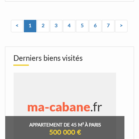
<
1
2
3
4
5
6
7
>
Derniers biens visités
APPARTEMENT DE 45 M² À PARIS
500 000 €