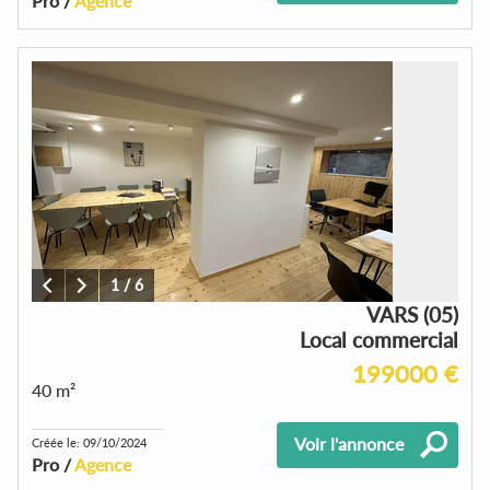
Pro /
Agence
1
/
6
VARS (05)
Local commercial
199000 €
40 m²
Voir l'annonce
Créée le: 09/10/2024
Pro /
Agence