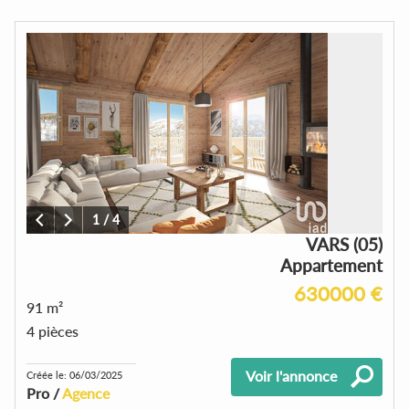
1
/
4
VARS (05)
Appartement
630000 €
91 m²
4 pièces
Voir l'annonce
Créée le: 06/03/2025
Pro /
Agence