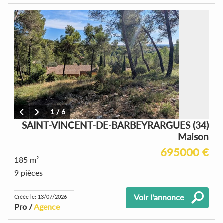
1
/
6
SAINT-VINCENT-DE-BARBEYRARGUES (34)
Maison
695000 €
185 m²
9 pièces
Voir l'annonce
Créée le: 13/07/2026
Pro /
Agence