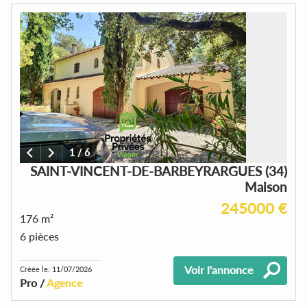
1
/
6
SAINT-VINCENT-DE-BARBEYRARGUES (34)
Maison
245000 €
176 m²
6 pièces
Voir l'annonce
Créée le: 11/07/2026
Pro /
Agence