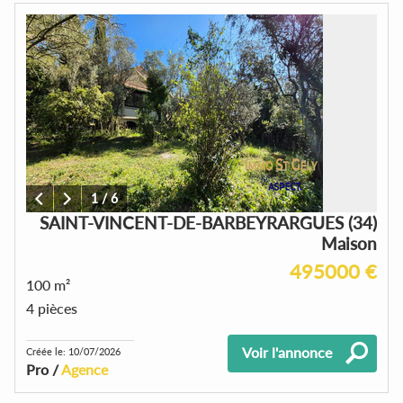
1
/
6
SAINT-VINCENT-DE-BARBEYRARGUES (34)
Maison
495000 €
100 m²
4 pièces
Voir l'annonce
Créée le: 10/07/2026
Pro /
Agence