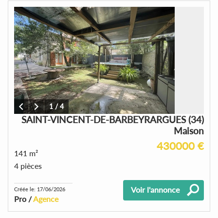
1
/
4
SAINT-VINCENT-DE-BARBEYRARGUES (34)
Maison
430000 €
141 m²
4 pièces
Voir l'annonce
Créée le: 17/06/2026
Pro /
Agence