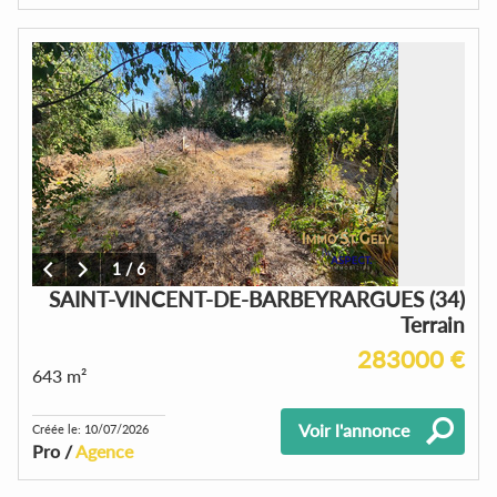
1
/
6
SAINT-VINCENT-DE-BARBEYRARGUES (34)
Terrain
283000 €
643 m²
Voir l'annonce
Créée le: 10/07/2026
Pro /
Agence