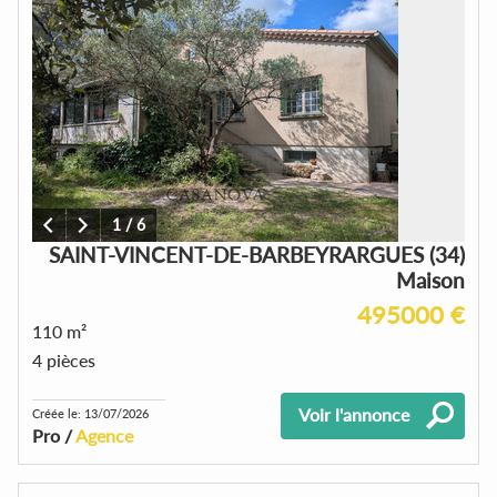
1
/
6
SAINT-VINCENT-DE-BARBEYRARGUES (34)
Maison
495000 €
110 m²
4 pièces
Voir l'annonce
Créée le: 13/07/2026
Pro /
Agence