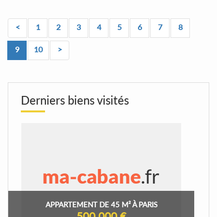
<
1
2
3
4
5
6
7
8
9
10
>
Derniers biens visités
APPARTEMENT DE 45 M² À PARIS
500 000 €