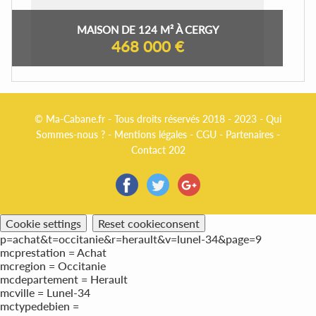
MAISON DE 124 M² À CERGY
468 000 €
© Ma-Cabane.fr - Tous droits réservés 2018 - 2023 -
Qui
Sommes-nous ?
-
Mentions légales
-
CGU
-
Partenaires
-
Contact 202
Cookie settings
Reset cookieconsent
p=achat&t=occitanie&r=herault&v=lunel-34&page=9
mcprestation = Achat
mcregion = Occitanie
mcdepartement = Herault
mcville = Lunel-34
mctypedebien =