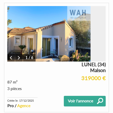
1
/
6
LUNEL (34)
Maison
319000 €
87 m²
3 pièces
Voir l'annonce
Créée le: 17/12/2025
Pro /
Agence