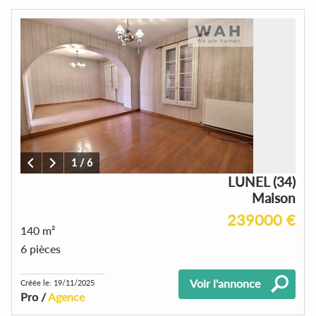
1
/
6
LUNEL (34)
Maison
239000 €
140 m²
6 pièces
Voir l'annonce
Créée le: 19/11/2025
Pro /
Agence