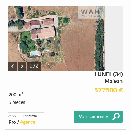
1
/
6
LUNEL (34)
Maison
577500 €
200 m²
5 pièces
Voir l'annonce
Créée le: 17/12/2025
Pro /
Agence