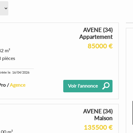
AVENE (34)
Appartement
85000 €
42 m²
3 pièces
réée le: 16/04/2026
Pro /
Agence
Voir l'annonce
AVENE (34)
Maison
135500 €
100 m²