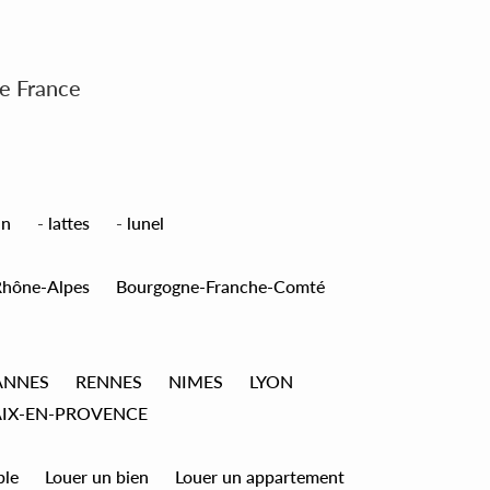
de France
an
-
lattes
-
lunel
Rhône-Alpes
Bourgogne-Franche-Comté
ANNES
RENNES
NIMES
LYON
AIX-EN-PROVENCE
ble
Louer un bien
Louer un appartement