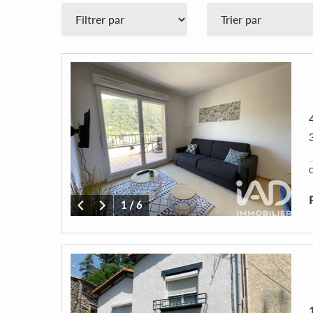
C
1
/
6