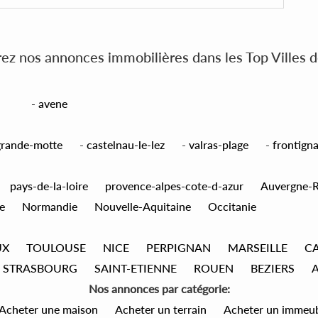
z nos annonces immobilières dans les Top Villes 
-
avene
grande-motte
-
castelnau-le-lez
-
valras-plage
-
frontign
pays-de-la-loire
provence-alpes-cote-d-azur
Auvergne-
e
Normandie
Nouvelle-Aquitaine
Occitanie
UX
TOULOUSE
NICE
PERPIGNAN
MARSEILLE
C
STRASBOURG
SAINT-ETIENNE
ROUEN
BEZIERS
Nos annonces par catégorie:
Acheter une maison
Acheter un terrain
Acheter un immeu