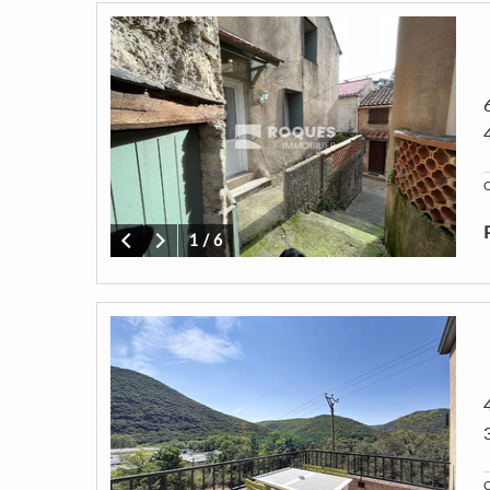
C
1
/
6
C