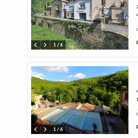
C
1
/
6
C
1
/
6