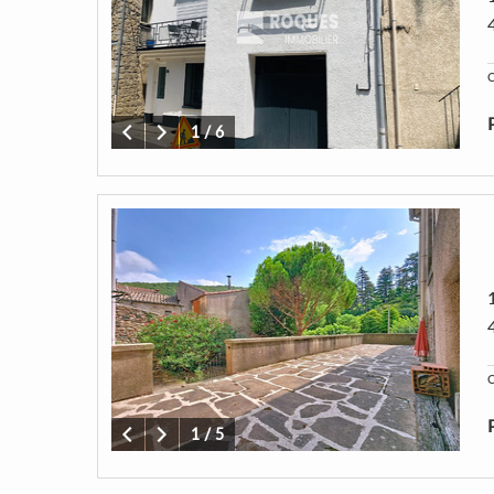
C
1
/
6
C
1
/
5