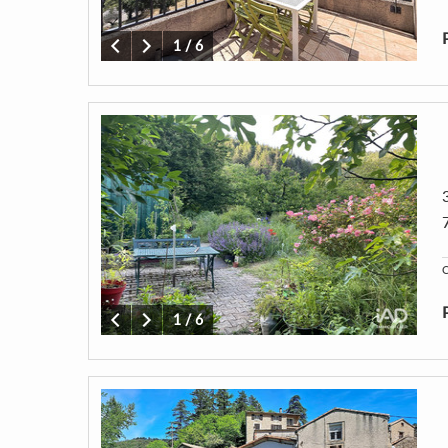
1
/
6
C
1
/
6