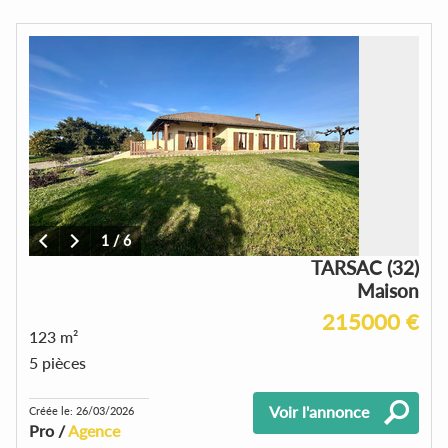
1
/
6
TARSAC (32)
Maison
215000 €
123 m²
5 pièces
Voir l'annonce
Créée le: 26/03/2026
Pro /
Agence