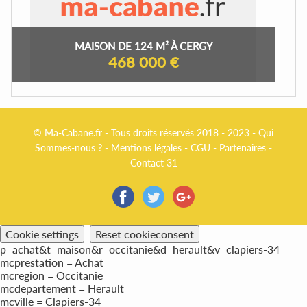
MAISON DE 124 M² À CERGY
468 000 €
© Ma-Cabane.fr - Tous droits réservés 2018 - 2023 -
Qui
Sommes-nous ?
-
Mentions légales
-
CGU
-
Partenaires
-
Contact 31
Cookie settings
Reset cookieconsent
p=achat&t=maison&r=occitanie&d=herault&v=clapiers-34
mcprestation = Achat
mcregion = Occitanie
mcdepartement = Herault
mcville = Clapiers-34