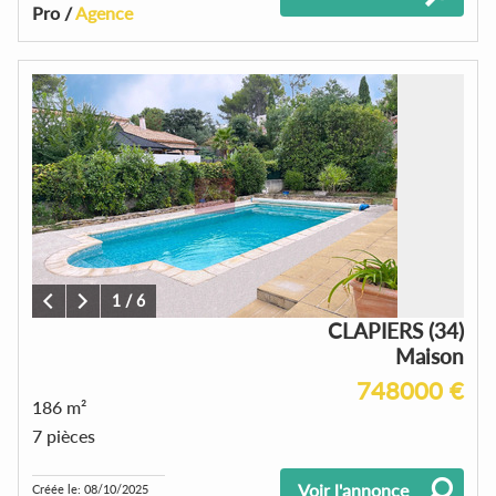
Pro /
Agence
1
/
6
CLAPIERS (34)
Maison
748000 €
186 m²
7 pièces
Voir l'annonce
Créée le: 08/10/2025