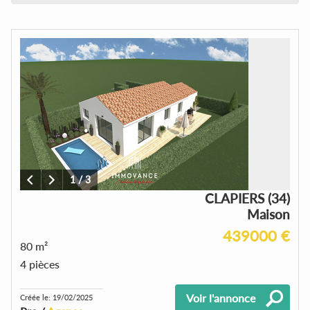
1
/
3
CLAPIERS (34)
Maison
439000 €
80 m²
4 pièces
Voir l'annonce
Créée le: 19/02/2025