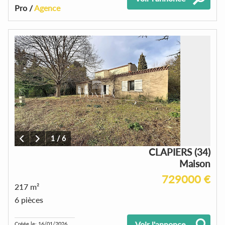
Pro /
Agence
1
/
6
CLAPIERS (34)
Maison
729000 €
217 m²
6 pièces
Voir l'annonce
Créée le: 16/01/2026