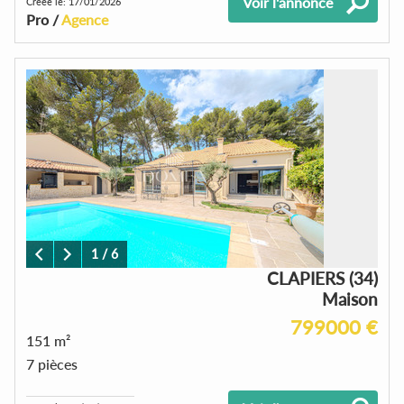
Voir l'annonce
Créée le: 17/01/2026
Pro /
Agence
1
/
6
CLAPIERS (34)
Maison
799000 €
151 m²
7 pièces