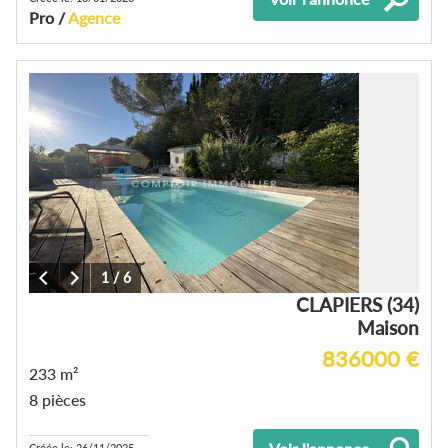
Pro /
Agence
1
/
6
CLAPIERS (34)
Maison
836000 €
233 m²
8 pièces
Créée le: 26/11/2025