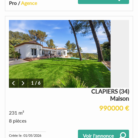
Pro /
Agence
1
/
6
CLAPIERS (34)
Maison
990000 €
231 m²
8 pièces
Voir l'annonce
Créée le: 01/05/2026