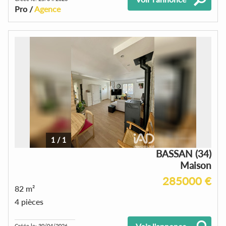
Pro /
Agence
1
/
1
BASSAN (34)
Maison
285000 €
82 m²
4 pièces
Créée le: 30/04/2026