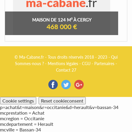
MAISON DE 124 M² À CERGY
468 000 €
© Ma-Cabane.fr - Tous droits réservés 2018 - 2023 -
Qui
Sommes-nous ?
-
Mentions légales
-
CGU
-
Partenaires
-
Contact 27
Cookie settings
Reset cookieconsent
p=achat&t=maison&r=occitanie&d=herault&v=bassan-34
mcprestation = Achat
mcregion = Occitanie
mcdepartement = Herault
mcville = Bassan-34