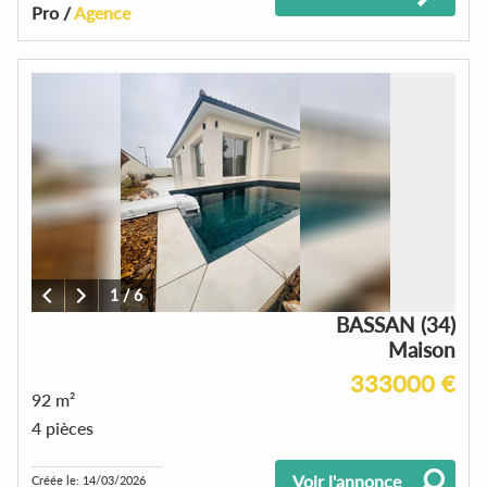
Pro /
Agence
1
/
6
BASSAN (34)
Maison
333000 €
92 m²
4 pièces
Voir l'annonce
Créée le: 14/03/2026