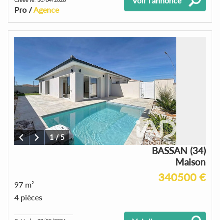
Voir l'annonce
Pro /
Agence
1
/
5
BASSAN (34)
Maison
340500 €
97 m²
4 pièces