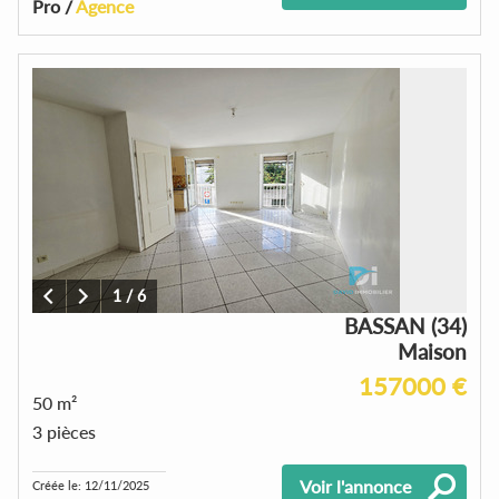
Pro /
Agence
1
/
6
BASSAN (34)
Maison
157000 €
50 m²
3 pièces
Voir l'annonce
Créée le: 12/11/2025