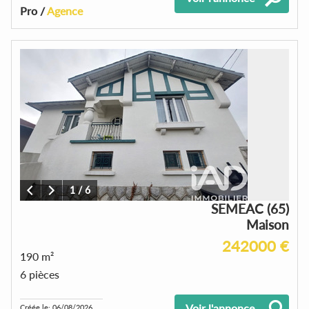
Pro /
Agence
1
/
6
SEMEAC (65)
Maison
242000 €
190 m²
6 pièces
Voir l'annonce
Créée le: 06/08/2026