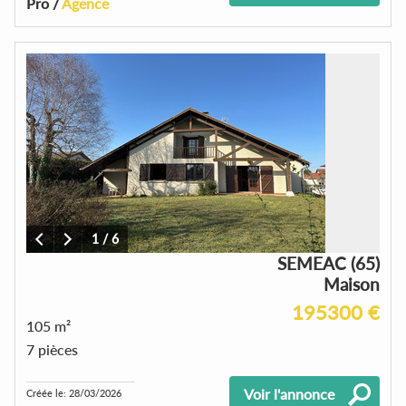
Pro /
Agence
1
/
6
SEMEAC (65)
Maison
195300 €
105 m²
7 pièces
Voir l'annonce
Créée le: 28/03/2026