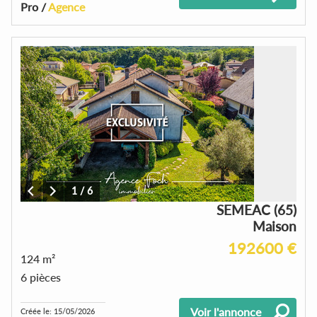
Pro /
Agence
1
/
6
SEMEAC (65)
Maison
192600 €
124 m²
6 pièces
Voir l'annonce
Créée le: 15/05/2026