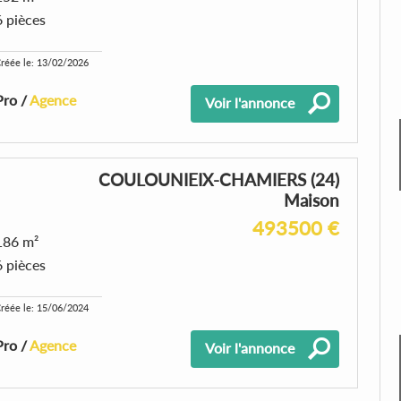
6 pièces
réée le: 13/02/2026
Pro /
Agence
Voir l'annonce
COULOUNIEIX-CHAMIERS (24)
Maison
493500 €
186 m²
6 pièces
réée le: 15/06/2024
Pro /
Agence
Voir l'annonce