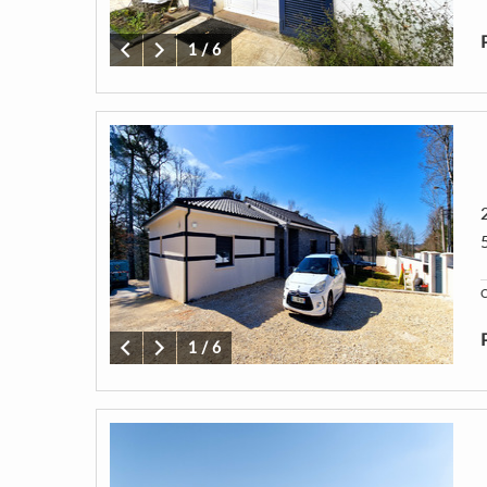
1
/
6
C
1
/
6