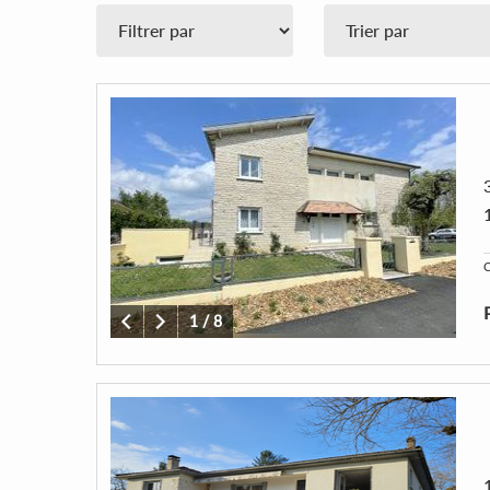
C
1
/
8