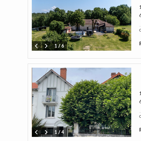
C
1
/
6
C
1
/
4