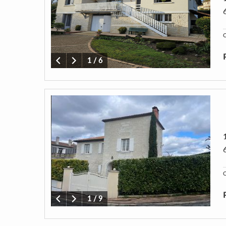
C
1
/
6
C
1
/
9