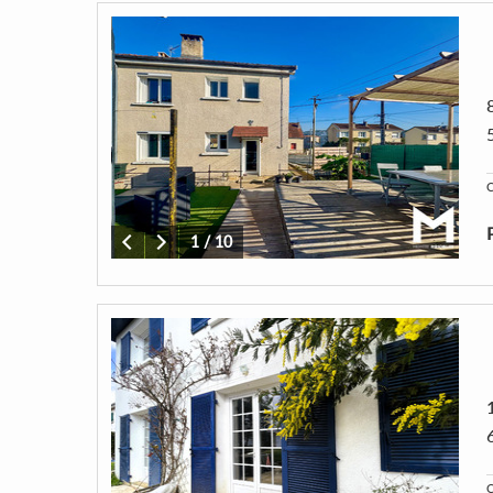
C
1
/
10
C