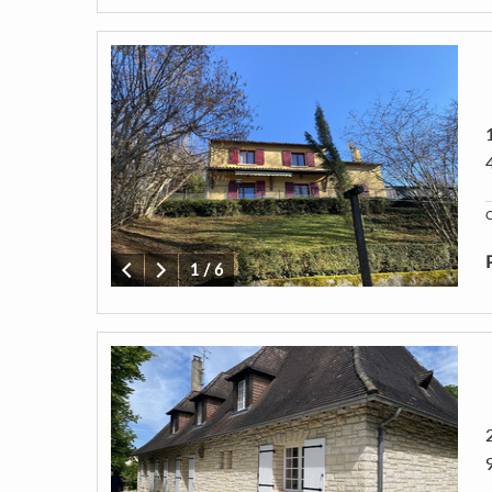
C
1
/
6