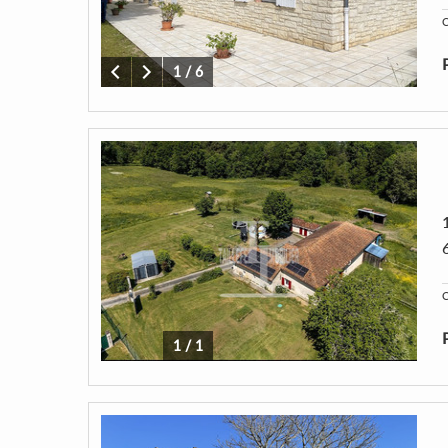
C
1
/
6
C
1
/
1