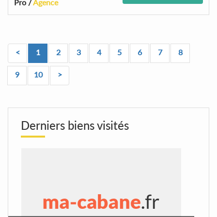
Pro /
Agence
<
1
2
3
4
5
6
7
8
9
10
>
Derniers biens visités