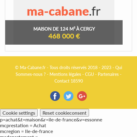
MAISON DE 124 M² À CERGY
468 000 €
© Ma-Cabane.fr - Tous droits réservés 2018 - 2023 -
Qui
Sommes-nous ?
-
Mentions légales
-
CGU
-
Partenaires
-
Contact 18590
Cookie settings
Reset cookieconsent
p=achat&t=maison&r=ile-de-france&v=essonne
mcprestation = Achat
mcregion = Ile-de-france
mcdepartement =