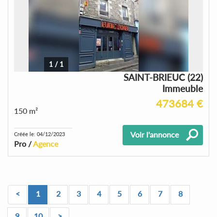
1
/
1
SAINT-BRIEUC (22)
Immeuble
473684 €
150 m²
Voir l'annonce
Créée le: 04/12/2023
Pro /
Agence
<
1
2
3
4
5
6
7
8
9
10
>