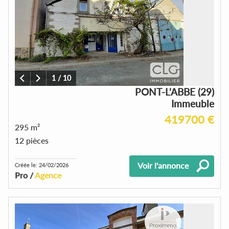
1
/
10
PONT-L'ABBE (29)
Immeuble
419700 €
295 m²
12 pièces
Voir l'annonce
Créée le: 24/02/2026
Pro /
Agence