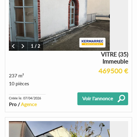
1
/
2
VITRE (35)
Immeuble
469500 €
237 m²
10 pièces
Voir l'annonce
Créée le: 07/04/2026
Pro /
Agence