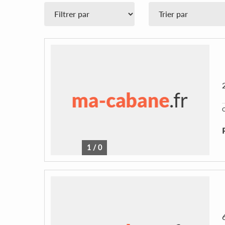
C
1
/
0