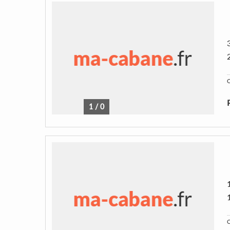
C
1
/
0
C