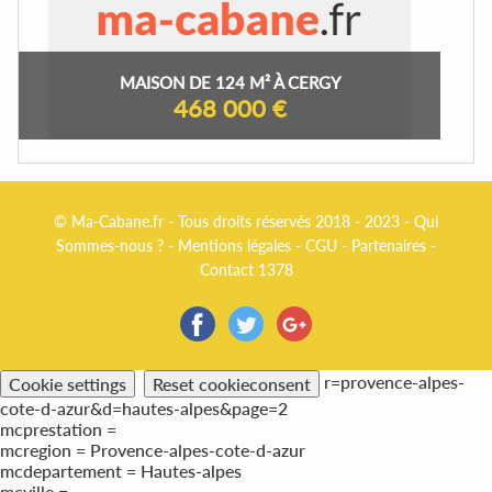
MAISON DE 124 M² À CERGY
468 000 €
© Ma-Cabane.fr - Tous droits réservés 2018 - 2023 -
Qui
Sommes-nous ?
-
Mentions légales
-
CGU
-
Partenaires
-
Contact 1378
r=provence-alpes-
Cookie settings
Reset cookieconsent
cote-d-azur&d=hautes-alpes&page=2
mcprestation =
mcregion = Provence-alpes-cote-d-azur
mcdepartement = Hautes-alpes
mcville =