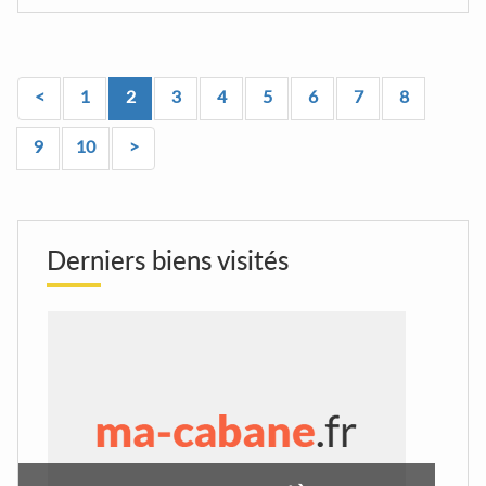
<
1
2
3
4
5
6
7
8
9
10
>
Derniers biens visités