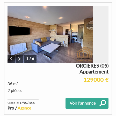
1
/
6
ORCIERES (05)
Appartement
129000 €
36 m²
2 pièces
Voir l'annonce
Créée le: 17/09/2025
Pro /
Agence