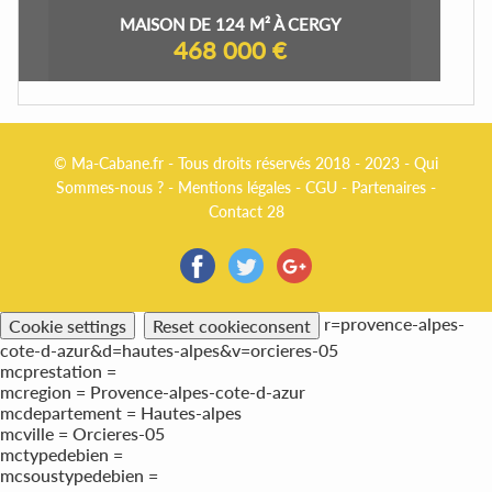
MAISON DE 124 M² À CERGY
468 000 €
© Ma-Cabane.fr - Tous droits réservés 2018 - 2023 -
Qui
Sommes-nous ?
-
Mentions légales
-
CGU
-
Partenaires
-
Contact 28
r=provence-alpes-
Cookie settings
Reset cookieconsent
cote-d-azur&d=hautes-alpes&v=orcieres-05
mcprestation =
mcregion = Provence-alpes-cote-d-azur
mcdepartement = Hautes-alpes
mcville = Orcieres-05
mctypedebien =
mcsoustypedebien =