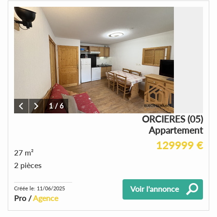
1
/
6
ORCIERES (05)
Appartement
129999 €
27 m²
2 pièces
Voir l'annonce
Créée le: 11/06/2025
Pro /
Agence