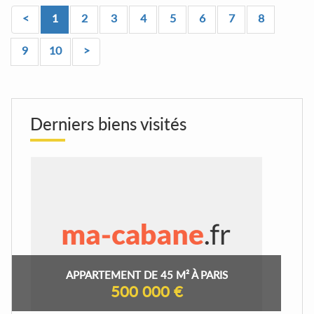
<
1
2
3
4
5
6
7
8
9
10
>
Derniers biens visités
APPARTEMENT DE 45 M² À PARIS
500 000 €