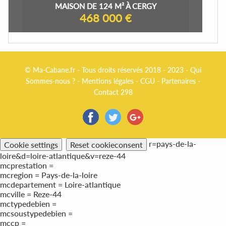
MAISON DE 124 M² À CERGY
468 000 €
© Ma-Cabane.fr - Tous droits réservés 2018 - 2023 -
Qui
Sommes-nous ?
-
Mentions légales
-
CGU
-
Partenaires
-
Contact 298
r=pays-de-la-
Cookie settings
Reset cookieconsent
loire&d=loire-atlantique&v=reze-44
mcprestation =
mcregion = Pays-de-la-loire
mcdepartement = Loire-atlantique
mcville = Reze-44
mctypedebien =
mcsoustypedebien =
mccp =