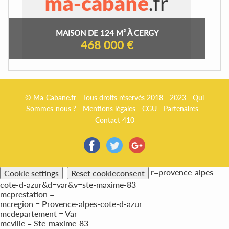
MAISON DE 124 M² À CERGY
468 000 €
© Ma-Cabane.fr - Tous droits réservés 2018 - 2023 -
Qui
Sommes-nous ?
-
Mentions légales
-
CGU
-
Partenaires
-
Contact 410
r=provence-alpes-
Cookie settings
Reset cookieconsent
cote-d-azur&d=var&v=ste-maxime-83
mcprestation =
mcregion = Provence-alpes-cote-d-azur
mcdepartement = Var
mcville = Ste-maxime-83