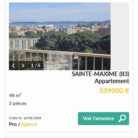
1
/
6
SAINTE-MAXIME (83)
Appartement
339000 €
48 m²
2 pièces
Voir l'annonce
Créée le: 16/06/2024
Pro /
Agence