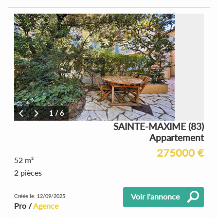
1
/
6
SAINTE-MAXIME (83)
Appartement
275000 €
52 m²
2 pièces
Voir l'annonce
Créée le: 12/09/2025
Pro /
Agence