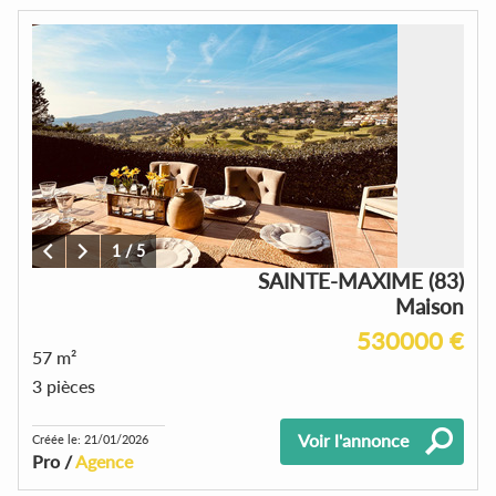
1
/
5
SAINTE-MAXIME (83)
Maison
530000 €
57 m²
3 pièces
Voir l'annonce
Créée le: 21/01/2026
Pro /
Agence