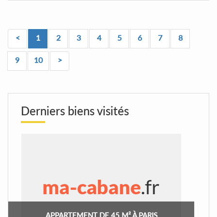
<
1
2
3
4
5
6
7
8
9
10
>
Derniers biens visités
APPARTEMENT DE 45 M² À PARIS