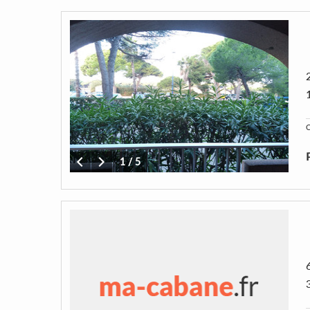
C
1
/
5