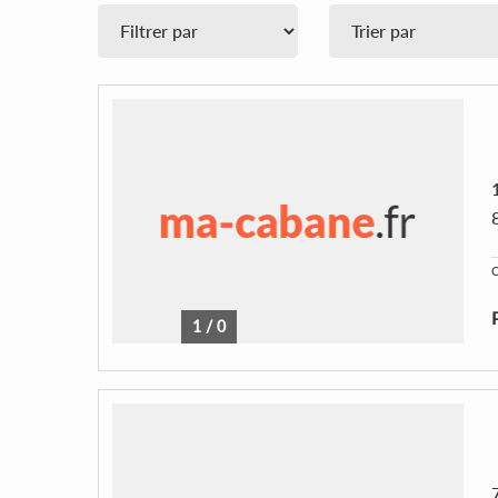
C
1
/
0