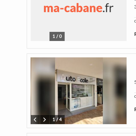
C
1
/
0
C
1
/
4