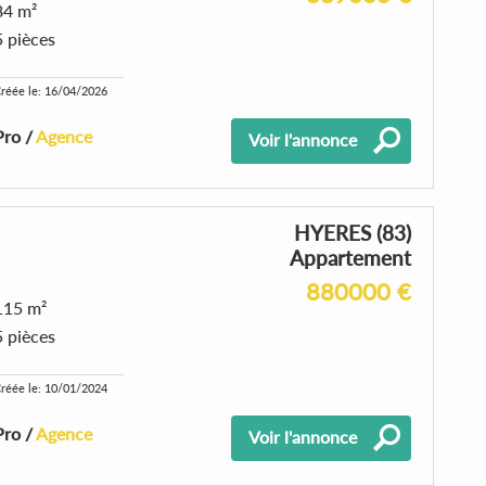
84 m²
5 pièces
réée le: 16/04/2026
Pro /
Agence
Voir l'annonce
HYERES (83)
Appartement
880000 €
115 m²
5 pièces
réée le: 10/01/2024
Pro /
Agence
Voir l'annonce