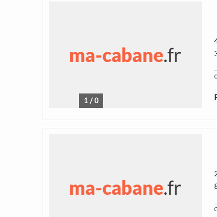
C
1
/
0
C