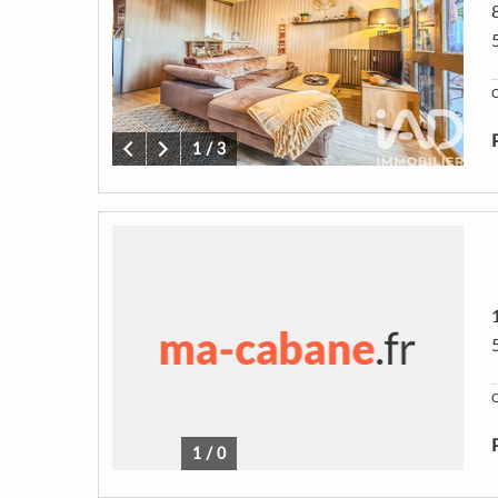
C
1
/
3
C
1
/
0