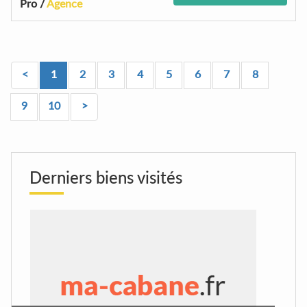
Pro /
Agence
<
1
2
3
4
5
6
7
8
9
10
>
Derniers biens visités