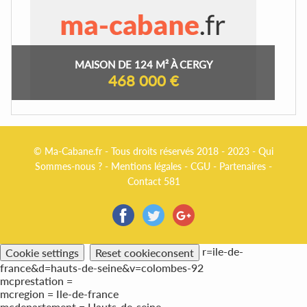
MAISON DE 124 M² À CERGY
468 000 €
© Ma-Cabane.fr - Tous droits réservés 2018 - 2023 -
Qui
Sommes-nous ?
-
Mentions légales
-
CGU
-
Partenaires
-
Contact 581
r=ile-de-
Cookie settings
Reset cookieconsent
france&d=hauts-de-seine&v=colombes-92
mcprestation =
mcregion = Ile-de-france
mcdepartement = Hauts-de-seine